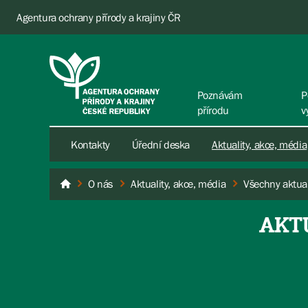
Agentura ochrany přírody a krajiny ČR
Poznávám
P
přírodu
v
Kontakty
Úřední deska
Aktuality, akce, média
O nás
Aktuality, akce, média
Všechny aktual
AOPK ČR
AKT