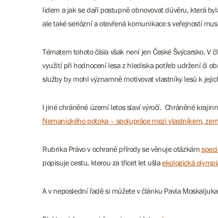
lidem a jak se daří postupně obnovovat důvěru, která byl
ale také seriózní a otevřená komunikace s veřejností mus
Tématem tohoto čísla však není jen České Švýcarsko. V 
využití při hodnocení lesa z hlediska potřeb udržení či 
služby by mohl významně motivovat vlastníky lesů k jej
I jiné chráněné území letos slaví výročí. Chráněné krajin
Nemanického potoka – spolupráce mezi vlastníkem, zeměd
Rubrika Právo v ochraně přírody se věnuje otázkám
speci
popisuje cestu, kterou za třicet let ušla
ekologická olymp
A v neposlední řadě si můžete v článku Pavla Moskaljuka 