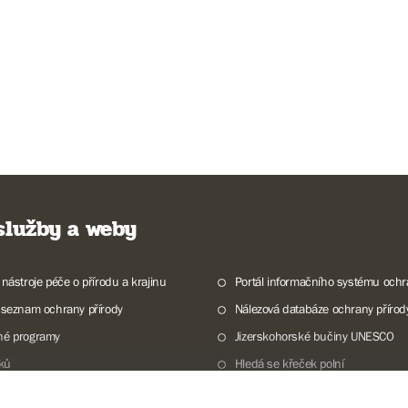
 služby a weby
 nástroje péče o přírodu a krajinu
Portál informačního systému ochr
 seznam ochrany přírody
Nálezová databáze ochrany přírod
né programy
Jizerskohorské bučiny UNESCO
lků
Hledá se křeček polní
ky a mokřady České republiky
Program Dům přírody