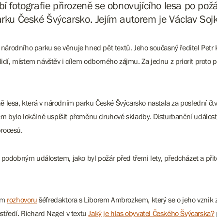
bí fotografie přirozeně se obnovujícího lesa po po
rku České Švýcarsko. Jejím autorem je Václav Soj
árodního parku se věnuje hned pět textů. Jeho současný ředitel Petr 
dí, místem návštěv i cílem odborného zájmu. Za jednu z priorit proto p
lesa, která v národním parku České Švýcarsko nastala za poslední čtvrt
lem bylo lokálně uspíšit přeměnu druhové skladby. Disturbanční událos
procesů.
 podobným událostem, jako byl požár před třemi lety, předcházet a při
tem
rozhovoru
šéfredaktora s Liborem Ambrozkem, který se o jeho vznik 
ostředí. Richard Nagel v textu
Jaký je hlas obyvatel Českého Švýcarska?