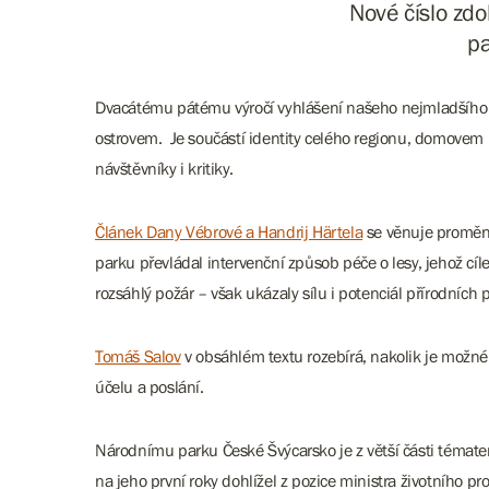
Nové číslo zdo
pa
Dvacátému pátému výročí vyhlášení našeho nejmladšího n
ostrovem. Je součástí identity celého regionu, domovem li
návštěvníky i kritiky.
Článek Dany Vébrové a Handrij Härtela
se věnuje proměně 
parku převládal intervenční způsob péče o lesy, jehož cí
rozsáhlý požár – však ukázaly sílu i potenciál přírodních 
Tomáš Salov
v obsáhlém textu rozebírá, nakolik je možné
účelu a poslání.
Národnímu parku České Švýcarsko je z větší části téma
na jeho první roky dohlížel z pozice ministra životního pr