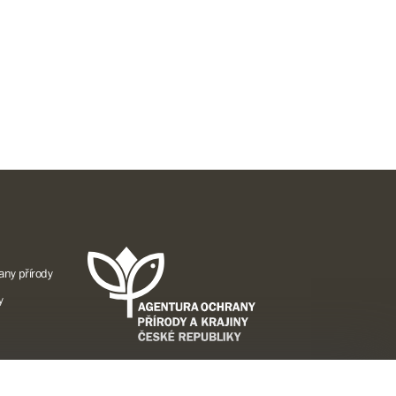
any přírody
y