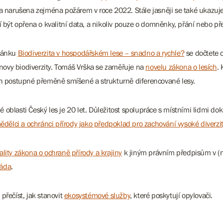
a narušena zejména požárem v roce 2022. Stále jasněji se také ukazuje
í být opřena o kvalitní data, a nikoliv pouze o domněnky, přání nebo p
článku
Biodiverzita v hospodářském lese – snadno a rychle?
se dočtete 
obnovy biodiverzity. Tomáš Vrška se zaměřuje na
novelu zákona o lesích
.
ich postupné přeměně smíšené a strukturně diferencované lesy.
né oblasti Český les je 20 let. Důležitost spolupráce s místními lidmi 
ělci a ochránci přírody jako předpoklad pro zachování vysoké diverzi
ality zákona o ochraně přírody a krajiny
k jiným právním předpisům v (ne
iáda
.
přečíst, jak stanovit
ekosystémové služby
, které poskytují opylovači.