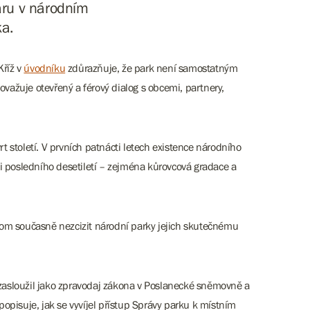
žáru v národním
ka.
Kříž v
úvodníku
zdůrazňuje, že park není samostatným
ovažuje otevřený a férový dialog s obcemi, partnery,
 století. V prvních patnácti letech existence národního
ti posledního desetiletí – zejména kůrovcová gradace a
tom současně nezcizit národní parky jejich skutečnému
zasloužil jako zpravodaj zákona v Poslanecké sněmovně a
popisuje, jak se vyvíjel přístup Správy parku k místním