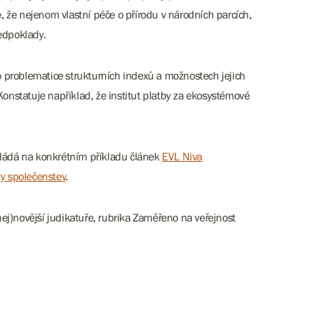
, že nejenom vlastní péče o přírodu v národních parcích,
ředpoklady.
o problematice strukturních indexů a možnostech jejich
 Konstatuje například, že institut platby za ekosystémové
dokládá na konkrétním příkladu článek
EVL Niva
ty společenstev
.
j)novější judikatuře, rubrika Zaměřeno na veřejnost