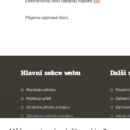
Elektronickou verzi časopisu najdete
zde
Přejeme zajímavé čtení.
Hlavní sekce webu
Další
Poznávám přírodu
Finanční
Potřebuji vyřídit
Ústřední
Chráníme přírodu a krajinu
Záchran
Pečujeme o přírodu a krajinu
Návrat v
Dokumentujeme přírodu
Vodní to