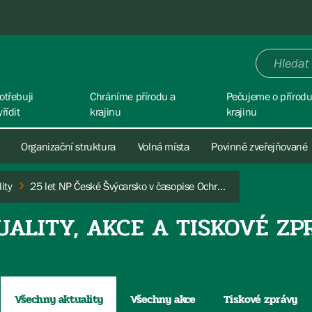
otřebuji
Chráníme přírodu a
Pečujeme o přírodu
yřídit
krajinu
krajinu
Organizační struktura
Volná místa
Povinně zveřejňované
ity
25 let NP České Švýcarsko v časopise Ochrana přírody
UALITY, AKCE A TISKOVÉ ZP
Všechny aktuality
Všechny akce
Tiskové zprávy