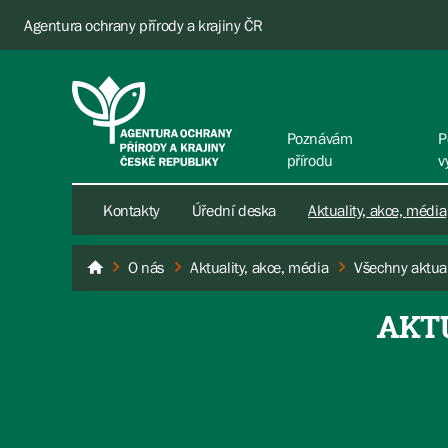
Agentura ochrany přírody a krajiny ČR
Poznávám
P
přírodu
v
Kontakty
Úřední deska
Aktuality, akce, média
O nás
Aktuality, akce, média
Všechny aktual
AOPK ČR
AKT