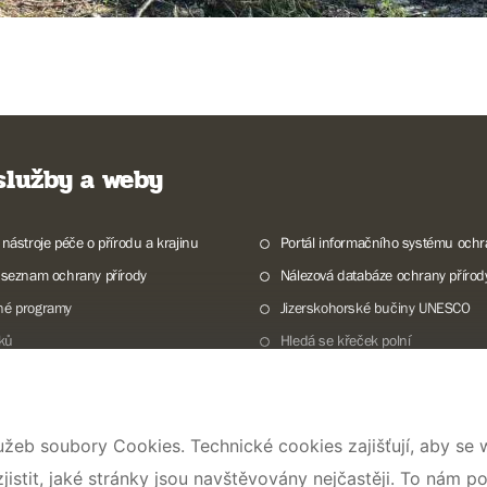
 služby a weby
 nástroje péče o přírodu a krajinu
Portál informačního systému ochr
 seznam ochrany přírody
Nálezová databáze ochrany přírod
né programy
Jizerskohorské bučiny UNESCO
lků
Hledá se křeček polní
ky a mokřady České republiky
Program Dům přírody
druhy
Pojďte s námi do přírody
alerie
Národní přírodní památka Lom ČS
užeb soubory Cookies. Technické cookies zajišťují, aby se
Rok CHKO pod záštitou České kom
stit, jaké stránky jsou navštěvovány nejčastěji. To nám p