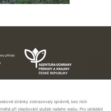
any přírody
y
A
 webové stránky zobrazovaly správně, bez nich
ise pro
omáhá při zlepšování služeb našeho webu. Pro ukládání