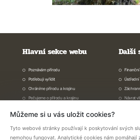
Hlavní sekce webu
Další
Poznávám přírodu
Finanční
Potřebuji vyřídit
Ústřední
Chráníme přírodu a krajinu
Záchran
Pečujeme o přírodu a krajinu
Návrat v
Dokumentujeme přírodu
Vodní to
Můžeme si u vás uložit cookies?
O nás
Invazní 
TISKOVÉ ZPRÁVY
Mapová g
Tyto webové stránky používají k poskytování svých sl
nemohou fungovat. Analytické cookies nám pomáhají zji