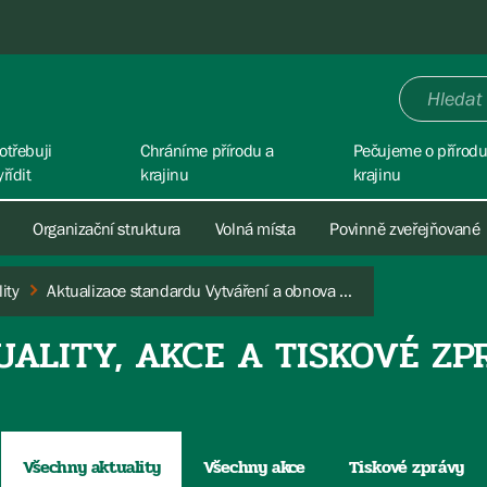
otřebuji
Chráníme přírodu a
Pečujeme o přírodu
yřídit
krajinu
krajinu
Organizační struktura
Volná místa
Povinně zveřejňované
ity
Aktualizace standardu Vytváření a obnova tůní
UALITY, AKCE A TISKOVÉ ZP
Všechny aktuality
Všechny akce
Tiskové zprávy