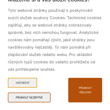
Rok CHKO pod záštitou České komise pro UNESCO
Tyto webové stránky používají k poskytování
svých služeb soubory Cookies. Technické cookies
zajišťují, aby se webové stránky zobrazovaly
správně, bez nich nemohou fungovat. Analytické
cookies nám pomáhají zjistit, jaké stránky jsou
navštěvovány nejčastěji. To nám pomáhá při
zlepšování služeb našeho webu. Pro ukládání
různých typů cookies do vašeho prohlížeče od
vás potřebujeme souhlas.
Mapa webu
Prohlášení o přístupnosti
NASTAVENÍ
Cookies
PŘIJMOUT
VŠECHNY
Snadné čtení
PŘIJMOUT NEZBYTNÉ
© 2026 AOPK ČR