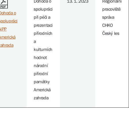
Dohoda o
13. 1. 2023
Regionální
spolupráci
pracoviště
Dohoda o
při péči a
správa
spolupráci
prezentaci
CHKO
NPP
přírodních
Český les
Americká
a
zahrada
kulturních
hodnot
národní
přírodní
památky
Americká
zahrada