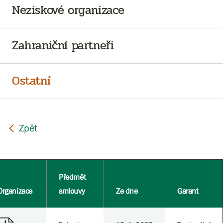
Neziskové organizace
Zahraniční partneři
Ostatní
Předmět
Organizace
smlouvy
Ze dne
Garant