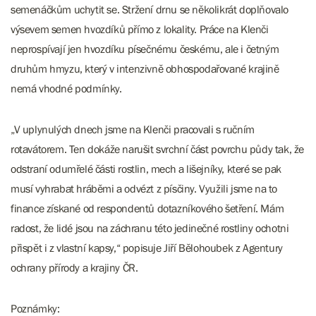
semenáčkům uchytit se. Stržení drnu se několikrát doplňovalo
výsevem semen hvozdíků přímo z lokality. Práce na Klenči
neprospívají jen hvozdíku písečnému českému, ale i četným
druhům hmyzu, který v intenzivně obhospodařované krajině
nemá vhodné podmínky.
„V uplynulých dnech jsme na Klenči pracovali s ručním
rotavátorem. Ten dokáže narušit svrchní část povrchu půdy tak, že
odstraní odumřelé části rostlin, mech a lišejníky, které se pak
musí vyhrabat hráběmi a odvézt z písčiny. Využili jsme na to
finance získané od respondentů dotazníkového šetření. Mám
radost, že lidé jsou na záchranu této jedinečné rostliny ochotni
přispět i z vlastní kapsy,“ popisuje Jiří Bělohoubek z Agentury
ochrany přírody a krajiny ČR.
Poznámky: