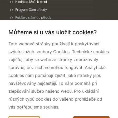
Hledá se křeček polní
Program Dům přírody
Pojďte s námi do přírody
Národní přírodní památka Lom ČSA
Můžeme si u vás uložit cookies?
Rok CHKO pod záštitou České komise pro UNESCO
Tyto webové stránky používají k poskytování
svých služeb soubory Cookies. Technické cookies
zajišťují, aby se webové stránky zobrazovaly
správně, bez nich nemohou fungovat. Analytické
cookies nám pomáhají zjistit, jaké stránky jsou
navštěvovány nejčastěji. To nám pomáhá při
zlepšování služeb našeho webu. Pro ukládání
různých typů cookies do vašeho prohlížeče od
vás potřebujeme souhlas.
Mapa webu