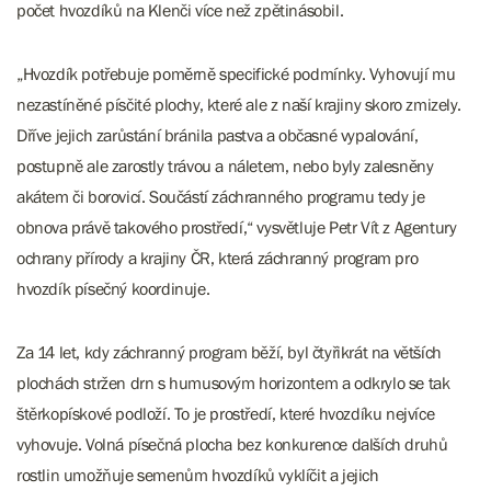
počet hvozdíků na Klenči více než zpětinásobil.
„Hvozdík potřebuje poměrně specifické podmínky. Vyhovují mu
nezastíněné písčité plochy, které ale z naší krajiny skoro zmizely.
Dříve jejich zarůstání bránila pastva a občasné vypalování,
postupně ale zarostly trávou a náletem, nebo byly zalesněny
akátem či borovicí. Součástí záchranného programu tedy je
obnova právě takového prostředí,“ vysvětluje Petr Vít z Agentury
ochrany přírody a krajiny ČR, která záchranný program pro
hvozdík písečný koordinuje.
Za 14 let, kdy záchranný program běží, byl čtyřikrát na větších
plochách stržen drn s humusovým horizontem a odkrylo se tak
štěrkopískové podloží. To je prostředí, které hvozdíku nejvíce
vyhovuje. Volná písečná plocha bez konkurence dalších druhů
rostlin umožňuje semenům hvozdíků vyklíčit a jejich