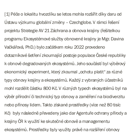
[1] Péče o lokalitu hvozdíku se letos mohla rozšířit díky daru od
Ústavu výzkumu globální změny – Czechglobe. V rámci řešení
projektu Strategie AV 21 Záchrana a obnova krajiny (řešitelkou
programu Ekosystémové služby obnovené krajiny je Mgr. Davina
Vačkářová, PhD.) bylo začátkem roku 2022 provedeno
dotazníkové šetření zkoumající postoje populace České republiky
k obnově degradovaných ekosystémů. Jeho součástí byl výběrový
ekonomický experiment, který zkoumal „ochotu platit“ za různé
typy obnovy krajiny a ekosystémů. Každý z vybraných účastníků
mohl rozdělit částku 800 Kč. V různých typech ekosystémů byl na
výběr přírodní či technický typ obnovy a zaměření na biodiverzitu
nebo přínosy lidem. Takto získané prostředky (více než 80 tisíc
Kč) byly následně převedeny jako dar Agentuře ochrany přírody a
krajiny ČR k využití ke skutečné obnově a managementu
ekosystémů. Prostředky byly využity právě na rozšíření obnovy