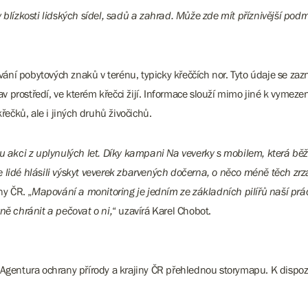
 blízkosti lidských sídel, sadů a zahrad. Může zde mít příznivější pod
ání pobytových znaků v terénu, typicky křeččích nor. Tyto údaje se za
tav prostředí, ve kterém křečci žijí. Informace slouží mimo jiné k vyme
ečků, ale i jiných druhů živočichů.
kci z uplynulých let. Díky kampani Na veverky s mobilem, která běží
 lidé hlásili výskyt veverek zbarvených dočerna, o něco méně těch zrz
ny ČR. „
Mapování a monitoring je jedním ze základních pilířů naší prác
ně chránit a pečovat o ni,
“ uzavírá Karel Chobot.
 Agentura ochrany přírody a krajiny ČR přehlednou storymapu. K dispoz