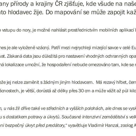
ny přírody a krajiny ČR zjišťuje, kde všude na na
nto hlodavec žije. Do mapování se může zapojit kaž
vstupu do nory, je možné nahlásit prostřednictvím mobilních aplikací Bi
es je ale vyloženě vzácný. Patří mezi nejrychleji mizející savce v celé E
t. Získaná data jsou důležitá pro nastavení vhodných ochranných opat
esná lokalizace umožní, že hospodaření nebude omezováno tam, kde se 
že jej nelze zaměnit s žádným jiným hlodavcem. Má rezavý hřbet, černé
ácnostech, je větší, dorůstá až délky přes 30 cm a může vážit až půl ki
u nás žil dříve také ve středních a vyšších polohách, ale dnes se vysk
u s dostatkem potravy a úkrytů. Současné intenzivní zemědělství s vel
ni bezpečný úkryt před predátory,
“ vysvětluje Vladimír Hanzal, zoolog 