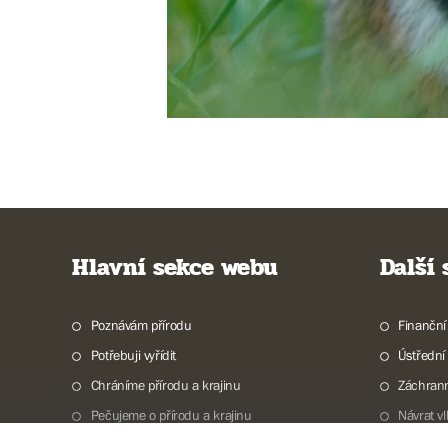
Hlavní sekce webu
Další
Poznávám přírodu
Finanční
Potřebuji vyřídit
Ústřední
Chráníme přírodu a krajinu
Záchran
Pečujeme o přírodu a krajinu
Návrat v
Dokumentujeme přírodu
Vodní to