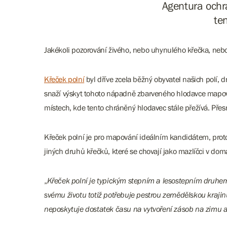
Agentura ochra
te
Jakékoli pozorování živého, nebo uhynulého křečka, nebo 
Křeček polní
byl dříve zcela běžný obyvatel našich polí, dn
snaží výskyt tohoto nápadně zbarveného hlodavce mapova
místech, kde tento chráněný hlodavec stále přežívá. Př
Křeček polní je pro mapování ideálním kandidátem, proto
jiných druhů křečků, které se chovají jako mazlíčci v dom
„
Křeček polní je typickým stepním a lesostepním druhem, 
svému životu totiž potřebuje pestrou zemědělskou krajin
neposkytuje dostatek času na vytvoření zásob na zimu a