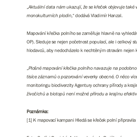
„
Aktuální data nám ukazují, že se křeček objevuje také v
monokulturních plodin,
“ dodává Vladimír Hanzal.
Mapování křečka polního se zaměřuje hlavně na vyhledáv
OP). Sleduje se nejen početnost populací, ale i celkový s
hlodavců, aby nedocházelo k nechtěným otravám nejen kř
„
Plošné mapování křečka polního navazuje na podobnou a
tisíce záznamů o pozorování veverky obecné. O něco více
monitoringu biodiverzity Agentury ochrany přírody a kraji
živočichů a biotopů není možné přírodu a krajinu efektiv
Poznámka:
[1] K mapovací kampani Hledá se křeček polní připravila