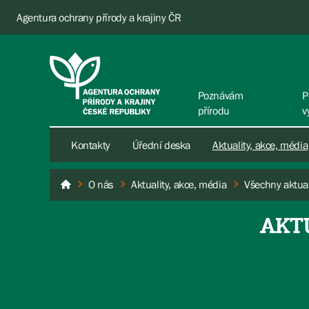
Agentura ochrany přírody a krajiny ČR
Poznávám
P
přírodu
v
Kontakty
Úřední deska
Aktuality, akce, média
O nás
Aktuality, akce, média
Všechny aktual
AOPK ČR
AKT