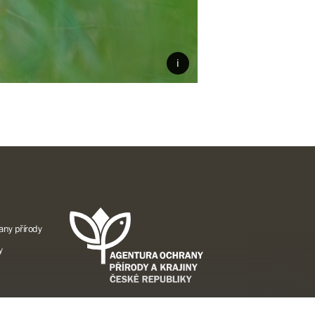
any přírody
y