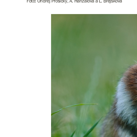
Foto: Ondřej Prosický, A. Hanzalová a L. Brejšková