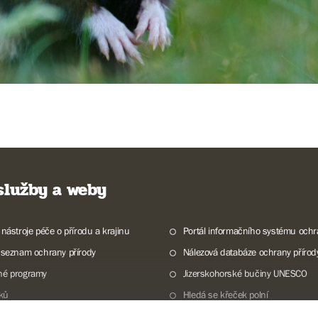
 služby a weby
 nástroje péče o přírodu a krajinu
Portál informačního systému ochr
 seznam ochrany přírody
Nálezová databáze ochrany přírod
né programy
Jizerskohorské bučiny UNESCO
lků
Hledá se křeček polní
ky a mokřady České republiky
Program Dům přírody