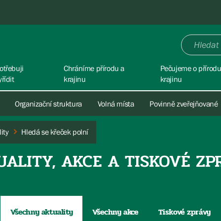
otřebuji
Chráníme přírodu a
Pečujeme o přírodu
yřídit
krajinu
krajinu
Organizační struktura
Volná místa
Povinně zveřejňované
ity
Hledá se křeček polní
UALITY, AKCE A TISKOVÉ ZP
Všechny aktuality
Všechny akce
Tiskové zprávy