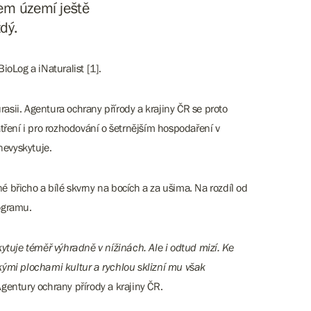
šem území ještě
dý.
oLog a iNaturalist [1].
urasii. Agentura ochrany přírody a krajiny ČR se proto
ření i pro rozhodování o šetrnějším hospodaření v
nevyskytuje.
 břicho a bílé skvrny na bocích a za ušima. Na rozdíl od
logramu.
ytuje téměř výhradně v nížinách. Ale i odtud mizí. Ke
kými plochami kultur a rychlou sklizní mu však
Agentury ochrany přírody a krajiny ČR.