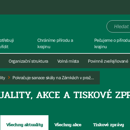
otřebuji
Chráníme přírodu a
Pečujeme o přírodu
yřídit
krajinu
krajinu
Organizační struktura
Volná místa
Povinně zveřejňované
ity
Pokračuje sanace skály na Zámkách v pražských Bohnicích
UALITY, AKCE A TISKOVÉ ZP
Všechny aktuality
Všechny akce
Tiskové zprávy