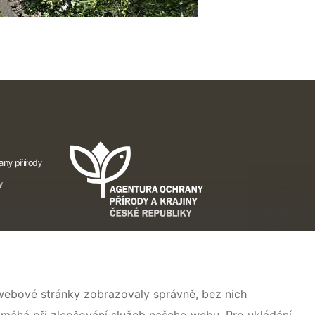
any přírody
y
A
 webové stránky zobrazovaly správně, bez nich
ise pro