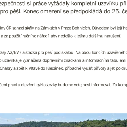
bezpečnosti si práce vyžádaly kompletní uzavírku při
 pro pěší. Konec omezení se předpokládá do 25. č
iny ČR sanaci skály na Zámkách v Praze Bohnicích. Důvodem byl její hav
 a za použití ručního nářadí, aby nedošlo k jejímu dalšímu narušení.
otrasy A2/EV7 a stezka pro pěší pod skálou. Na obou koncích uzavřen
ato uzavírka je vyznačena dopravními značkami a informačními tabulemi
Chabry a zpět k Vltavě do Klecánek, případně využít přívozy a jet po d
čení prací a otevření cyklostezky budeme veřejnost informovat. Za ko