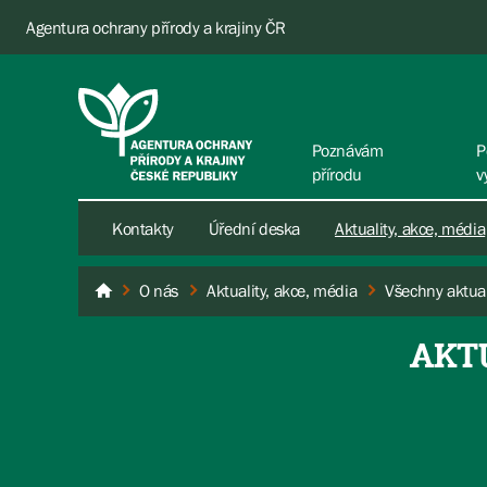
Agentura ochrany přírody a krajiny ČR
Poznávám
P
přírodu
v
Kontakty
Úřední deska
Aktuality, akce, média
O nás
Aktuality, akce, média
Všechny aktual
AOPK ČR
AKT