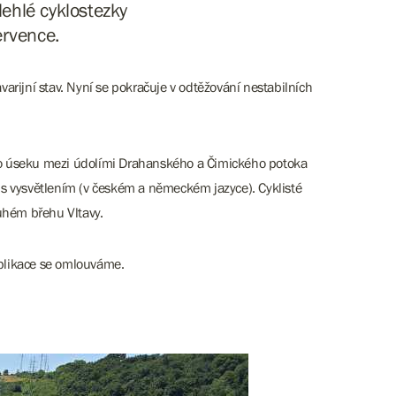
lehlé cyklostezky
ervence.
arijní stav. Nyní se pokračuje v odtěžování nestabilních
ého úseku mezi údolími Drahanského a Čimického potoka
 s vysvětlením (v českém a německém jazyce). Cyklisté
ruhém břehu Vltavy.
mplikace se omlouváme.