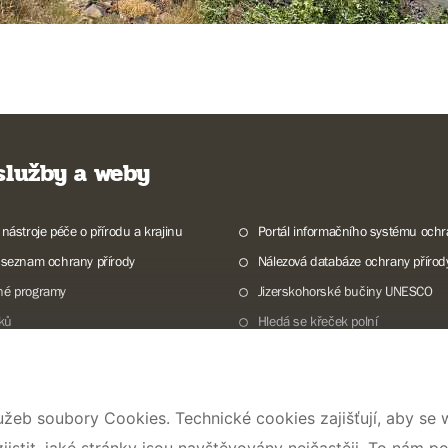
 služby a weby
 nástroje péče o přírodu a krajinu
Portál informačního systému ochr
 seznam ochrany přírody
Nálezová databáze ochrany přírod
né programy
Jizerskohorské bučiny UNESCO
lků
Hledá se křeček polní
ky a mokřady České republiky
Program Dům přírody
druhy
Pojďte s námi do přírody
alerie
Národní přírodní památka Lom ČS
užeb soubory Cookies. Technické cookies zajišťují, aby se
Rok CHKO pod záštitou České kom