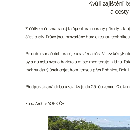
Kvůli zajištění 
a cesty
Začátkem června zahájila Agentura ochrany přírody a kraj
částí skály. Práce jsou prováděny horolezeckou technikou
Po dobu sanačních prací je uzavřena část Vltavské cykl
byla nainstalována bariéra a místo monitoruje hlídka. T
mohou daný úsek objet horní trasou přes Bohnice, Dolní 
Předpokládaná doba uzavírky je do 25. července. O ukon
Foto: Archiv AOPK ČR