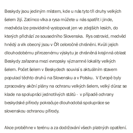
Beskydy jsou jediným místem, kde u nás tyto tři druhy velkých
šelem žijí. Zatímco vlka a rysa můžete u nás spatřit i jinde,
medvěda lze pravidelně vystopovat jen ve zdejších lesích, do
kterých přichází ze sousedního Slovenska. Rys ostrovid, medvěd
hnědý a vlk obecný jsou v ČR celoročně chráněni. Kvůli jejich
dlouhodobému přirozenému výskytu je chráněná krajinná oblast
Beskydy zařazena mezi evropsky významné lokality velkých
šelem. Počet šelem v Beskydech souvisí s aktuálním stavem
populací těchto druhů na Slovensku a v Polsku. V Evropě byly
zpracovány akční plány na ochranu velkých šelem, velký důraz se
klade na spolupráci jednotlivých států - v případě ochrany
beskydské přírody pokračuje dlouhodobá spolupráce se
slovenskou ochranou přírody.
Akce proběhne v terénu a za dodržování všech platných opatření.