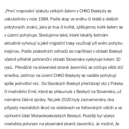
„První mapování výskytu velkých šelem v CHKO Beskydy se
uskutečnilo v roce 1984. Podle stop ve sněhu či blátě a dalších
pobytových znaků, jako je trus či kořist, zjišťujeme, kolik šelem se
v území pohybuje. Sledujeme také, které lokality šelmám
aktuálně vyhovují a jaké migrační trasy využívají při svém pohybu
krajinou. Podle posledních odhadů se například v oblasti Beskyd
včetně přilehlé pohraniční oblasti Slovenska vyskytuje kolem 10
rysů. Převážně na slovenské straně Javorníků se zdržuje větší vlčí
smečka, zatímco na území CHKO Beskydy se nadále pohybují
spíše jednotliví vlci. Do Slezských Beskyd přecházejí vlci z Polska.
O medvědici Emě, která se přesunula z Beskyd na Slovensko, už
nemáme žádné zprávy. Na jaře 2020 byly zaznamenány dva
případy medvědích škod na včelstvech ve Veřovických vrších a ve
východní části Moravskoslezských Beskyd. Později byl výskyt
medvěda potvrzen na slovenské straně Javorníků. Je možné, že