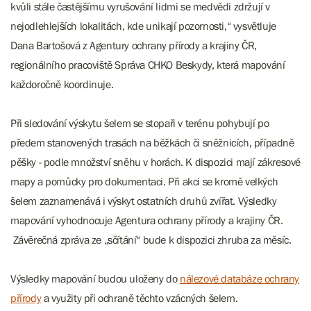
kvůli stále častějšímu vyrušování lidmi se medvědi zdržují v
nejodlehlejších lokalitách, kde unikají pozornosti,“ vysvětluje
Dana Bartošová z Agentury ochrany přírody a krajiny ČR,
regionálního pracoviště Správa CHKO Beskydy, která mapování
každoročně koordinuje.
Při sledování výskytu šelem se stopaři v terénu pohybují po
předem stanovených trasách na běžkách či sněžnicích, případně
pěšky - podle množství sněhu v horách. K dispozici mají zákresové
mapy a pomůcky pro dokumentaci. Při akci se kromě velkých
šelem zaznamenává i výskyt ostatních druhů zvířat. Výsledky
mapování vyhodnocuje Agentura ochrany přírody a krajiny ČR.
Závěrečná zpráva ze „sčítání“ bude k dispozici zhruba za měsíc.
Výsledky mapování budou uloženy do
nálezové databáze ochrany
přírody
a využity při ochraně těchto vzácných šelem.