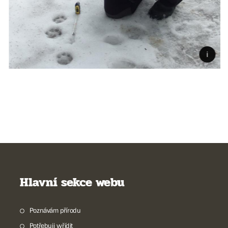
Hlavní sekce webu
Poznávám přírodu
Potřebuji vyřídit