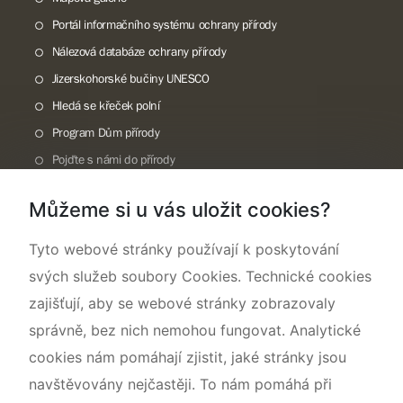
Portál informačního systému ochrany přírody
Nálezová databáze ochrany přírody
Jizerskohorské bučiny UNESCO
Hledá se křeček polní
Program Dům přírody
Pojďte s námi do přírody
Národní přírodní památka Lom ČSA
Můžeme si u vás uložit cookies?
Rok CHKO pod záštitou České komise pro UNESCO
Tyto webové stránky používají k poskytování
svých služeb soubory Cookies. Technické cookies
zajišťují, aby se webové stránky zobrazovaly
správně, bez nich nemohou fungovat. Analytické
cookies nám pomáhají zjistit, jaké stránky jsou
navštěvovány nejčastěji. To nám pomáhá při