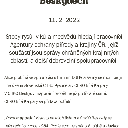
Beskydech
11. 2. 2022
Stopy rysů, vlků a medvědů hledají pracovníci
Agentury ochrany přírody a krajiny ČR, jejíž
součástí jsou správy chráněných krajinných
oblastí, a další dobrovolní spolupracovníci.
Akce probíhá ve spolupráci s Hnutím DUHA a šelmy se monitorují
i na území slovenské CHKO Kysuce a v CHKO Bílé Karpaty.
V CHKO Beskydy mapování proběhne již po třicáté osmé,
CHKO Bílé Karpaty se přidává potřetí.
„První mapování výskytu velkých šelem v CHKO Beskydy se
uskutečnilo v roce 1984. Podle stop ve sněhu či blátě a dalších