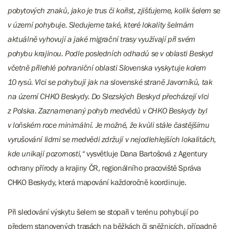
pobytových znaků, jako je trus či kořist, zjišťujeme, kolik šelem se
v území pohybuje. Sledujeme také, které lokality šelmám
aktuálně vyhovují a jaké migrační trasy využívají při svém
pohybu krajinou. Podle posledních odhadů se v oblasti Beskyd
včetně přilehlé pohraniční oblasti Slovenska vyskytuje kolem
10 rysů. Vlci se pohybují jak na slovenské straně Javorníků, tak
na území CHKO Beskydy. Do Slezských Beskyd přecházejí vlci
z Polska. Zaznamenaný pohyb medvědů v CHKO Beskydy byl
v loňském roce minimální. Je možné, že kvůli stále častějšímu
vyrušování lidmi se medvědi zdržují v nejodlehlejších lokalitách,
kde unikají pozornosti,“
vysvětluje Dana Bartošová z Agentury
ochrany přírody a krajiny ČR, regionálního pracoviště Správa
CHKO Beskydy, která mapování každoročně koordinuje.
Při sledování výskytu šelem se stopaři v terénu pohybují po
předem stanovených trasách na běžkách či sněžnicích, případně