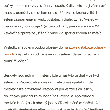
pěšky - podle množství sněhu v horách. K dispozici mají zákresové
mapy a pomůcky pro dokumentaci. Při akci se kromě velkých
šelem zaznamenává i výskyt ostatních druhů zvířat. Výsledky
mapování vyhodnocuje Agentura ochrany přírody a krajiny ČR.
Závěrečná zpráva ze „sčítání“ bude k dispozici zhruba za měsíc.
Výsledky mapování budou uloženy do
nálezové databáze ochrany
přírody
a využity při ochraně velkých šelem i dalších vzácných
druhů živočichů.
Beskydy jsou jediným místem, kde u nás tyto tři druhy velkých
šelem žijí. Zatímco vlka a rysa můžete u nás spatřit i jinde,
medvěda lze pravidelně vystopovat jen ve zdejších lesích,
do kterých přichází ze sousedního Slovenska. Rys ostrovid,
medvěd hnědý a vlk obecný jsou v ČR celoročně chráněni. Kvůli
jejich dlouhodobému přirozenému výskytu je chráněná krajinná