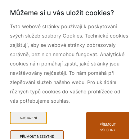
Národní přírodní památka Lom ČSA
Můžeme si u vás uložit cookies?
Rok CHKO pod záštitou České komise pro UNESCO
Tyto webové stránky používají k poskytování
svých služeb soubory Cookies. Technické cookies
zajišťují, aby se webové stránky zobrazovaly
správně, bez nich nemohou fungovat. Analytické
cookies nám pomáhají zjistit, jaké stránky jsou
navštěvovány nejčastěji. To nám pomáhá při
zlepšování služeb našeho webu. Pro ukládání
různých typů cookies do vašeho prohlížeče od
vás potřebujeme souhlas.
Mapa webu
Prohlášení o přístupnosti
NASTAVENÍ
Cookies
PŘIJMOUT
VŠECHNY
Snadné čtení
PŘIJMOUT NEZBYTNÉ