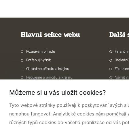
Hlavní sekce webu
Další
Poznávám přírodu
Finanční
Potřebuji vyřídit
Ústřední
Chráníme přírodu a krajinu
Záchran
Pečujeme o přírodu a krajinu
Návrat v
Dokumentujeme přírodu
Vodní to
Můžeme si u vás uložit cookies?
O nás
Invazní 
TISKOVÉ ZPRÁVY
Mapová g
Tyto webové stránky používají k poskytování svých sl
nemohou fungovat. Analytické cookies nám pomáhají zji
různých typů cookies do vašeho prohlížeče od vás po