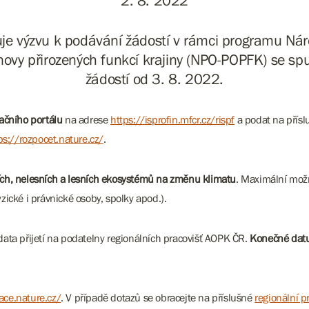
2. 8. 2022
je výzvu k podávání žádostí v rámci programu Nár
ovy přirozených funkcí krajiny (NPO-POPFK) se sp
žádostí od 3. 8. 2022.
ačního portálu
na adrese
https://isprofin.mfcr.cz/rispf
a podat na přísl
ps://rozpocet.nature.cz/
.
ch, nelesních a lesních ekosystémů na změnu klimatu
. Maximální mož
zické i právnické osoby, spolky apod.).
ata přijetí na podatelny regionálních pracovišť AOPK ČR.
Konečné
dat
ace.nature.cz/
. V případě dotazů se obracejte na příslušné
regionální 