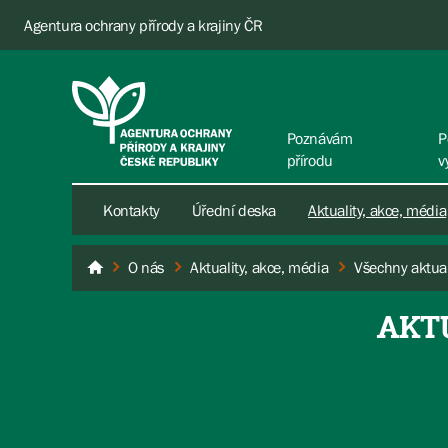
Agentura ochrany přírody a krajiny ČR
Poznávám
P
přírodu
v
Kontakty
Úřední deska
Aktuality, akce, média
O nás
Aktuality, akce, média
Všechny aktual
AOPK ČR
AKT