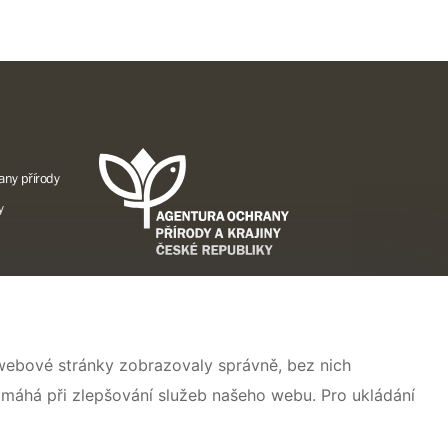
any přírody
y
A
 webové stránky zobrazovaly správně, bez nich
ise pro
omáhá při zlepšování služeb našeho webu. Pro ukládání