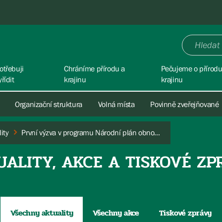
otřebuji
Chráníme přírodu a
Pečujeme o přírodu
yřídit
krajinu
krajinu
Organizační struktura
Volná místa
Povinně zveřejňované
ity
První výzva v programu Národní plán obnovy – Podpora obnovy přirozených funkcí krajiny
UALITY, AKCE A TISKOVÉ ZP
Všechny aktuality
Všechny akce
Tiskové zprávy