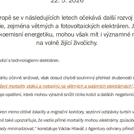
22. 5. 2026
vropě se v následujících letech očekává další rozvoj
ie, zejména větrných a fotovoltaických elektráren. 
koemisní energetiku, mohou však mít i významné 
na volně žijící živočichy.
lizí s technologiemi elektráren.
tu účinně snižovat, však dosud chyběl souhrnný přehled zkušeností s r
ížení mortality ptáků a netopýrů na větrných a solárních elektrárnách“
e opatření, která mohou výrazně snížit riziko kolizí a dalších negativníc
n mimo citlivé lokality a migrační koridory, sezónní odstávky turbín v
ě také upozorňuje, že vedle přímé mortality mohou elektrárny způsobov
ady mininalizovat,“
konstatuje Václav Hlaváč z Agentury ochrany přírod