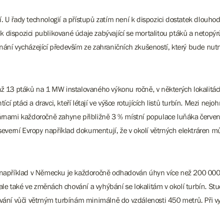
ejí. U řady technologií a přístupů zatím není k dispozici dostatek dlou
dispozici publikované údaje zabývající se mortalitou ptáků a netopýrů
nání vycházející především ze zahraničních zkušeností, který bude nu
 až 13 ptáků na 1 MW instalovaného výkonu ročně, v některých lokalit
cí ptáci a dravci, kteří létají ve výšce rotujících listů turbín. Mezi nejoh
rárnami každoročně zahyne přibližně 3 % místní populace luňáka červe
 severní Evropy například dokumentují, že v okolí větrných elektráren
příklad v Německu je každoročně odhadován úhyn více než 200 000 jed
 ale také ve změnách chování a vyhýbání se lokalitám v okolí turbín. S
hování vůči větrným turbínám minimálně do vzdálenosti 450 metrů. Při 