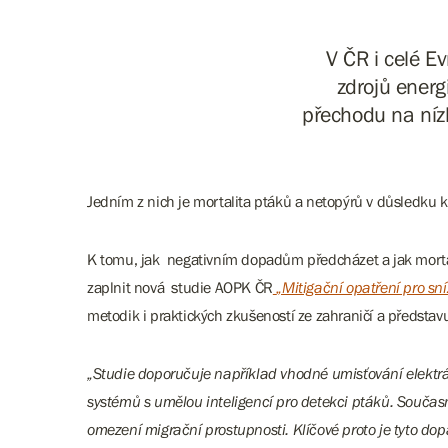
V ČR i celé E
zdrojů energ
přechodu na níz
Jedním z nich je mortalita ptáků a netopýrů v důsledku ko
K tomu, jak negativním dopadům předcházet a jak mortali
zaplnit nová studie AOPK ČR
„Mitigační opatření pro sn
metodik i praktických zkušeností ze zahraničí a představuj
„Studie doporučuje například vhodné umisťování elektráre
systémů s umělou inteligencí pro detekci ptáků. Současn
omezení migrační prostupnosti. Klíčové proto je tyto dop