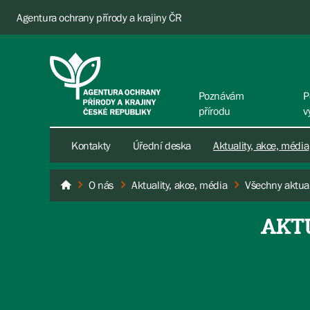
Agentura ochrany přírody a krajiny ČR
Poznávám
P
přírodu
v
Kontakty
Úřední deska
Aktuality, akce, média
O nás
Aktuality, akce, média
Všechny aktual
AOPK ČR
AKT