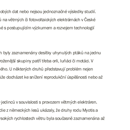
hodobých dat nebo nejsou jednoznačné výsledky studií.
 na větrných či fotovoltaických elektrárnách v České
tné s postupujícím výzkumem a rozvojem technologií
ách byly zaznamenány desítky uhynulých ptáků na jednu
roženější skupiny patří třeba orli, luňáci či motáci. V
ného. U některých druhů představují problém nejen
 může docházet ke snížení reprodukční úspěšnosti nebo až
inců v souvislosti s provozem větrných elektráren.
tudie z německých lesů ukázaly, že druhy rodu Myotis a
vysokých rychlostech větru byla současně zaznamenána až