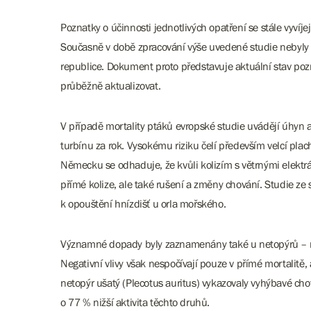
Poznatky o účinnosti jednotlivých opatření se stále vyvíj
Současně v době zpracování výše uvedené studie nebyly k 
republice. Dokument proto představuje aktuální stav poz
průběžně aktualizovat.
V případě mortality ptáků evropské studie uvádějí úhyn
turbínu za rok. Vysokému riziku čelí především velcí plachtí
Německu se odhaduje, že kvůli kolizím s větrnými elekt
přímé kolize, ale také rušení a změny chování. Studie ze
k opouštění hnízdišť u orla mořského.
Významné dopady byly zaznamenány také u netopýrů – na
Negativní vlivy však nespočívají pouze v přímé mortalitě,
netopýr ušatý (Plecotus auritus) vykazovaly vyhýbavé c
o 77 % nižší aktivita těchto druhů.