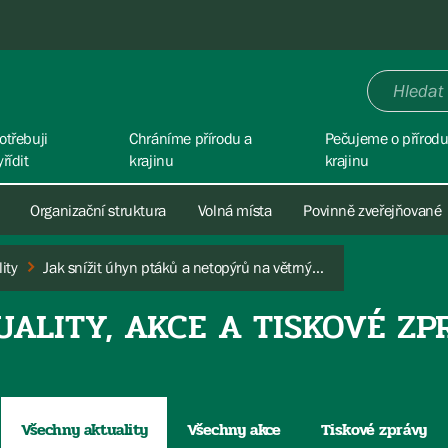
otřebuji
Chráníme přírodu a
Pečujeme o přírodu
yřídit
krajinu
krajinu
Organizační struktura
Volná místa
Povinně zveřejňované
ity
Jak snížit úhyn ptáků a netopýrů na větrných a solárních elektrárnách
UALITY, AKCE A TISKOVÉ ZP
Všechny aktuality
Všechny akce
Tiskové zprávy