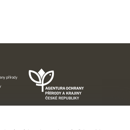
any přírody
y
A