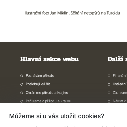
Ilustrační foto Jan Miklín, Sčítání netopýrů na Turoldu
Hlavní sekce webu
Další
Poznávám přírodu
Finanční
Potřebuji vyřídit
Ústřední
Chráníme přírodu a krajinu
Záchran
Pečujeme o přírodu a krajinu
Návrat v
Dokumentujeme přírodu
Vodní to
Můžeme si u vás uložit cookies?
O nás
Invazní 
TISKOVÉ ZPRÁVY
Mapová g