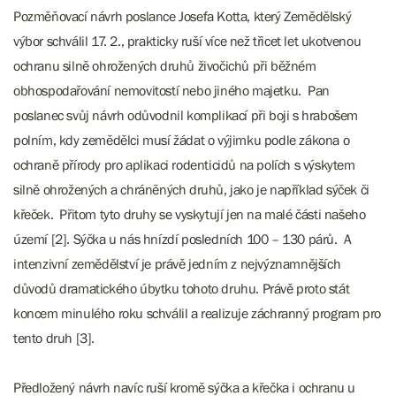
Pozměňovací návrh poslance Josefa Kotta, který Zemědělský
výbor schválil 17. 2., prakticky ruší více než třicet let ukotvenou
ochranu silně ohrožených druhů živočichů při běžném
obhospodařování nemovitostí nebo jiného majetku. Pan
poslanec svůj návrh odůvodnil komplikací při boji s hrabošem
polním, kdy zemědělci musí žádat o výjimku podle zákona o
ochraně přírody pro aplikaci rodenticidů na polích s výskytem
silně ohrožených a chráněných druhů, jako je například sýček či
křeček. Přitom tyto druhy se vyskytují jen na malé části našeho
území [2]. Sýčka u nás hnízdí posledních 100 – 130 párů. A
intenzivní zemědělství je právě jedním z nejvýznamnějších
důvodů dramatického úbytku tohoto druhu. Právě proto stát
koncem minulého roku schválil a realizuje záchranný program pro
tento druh [3].
Předložený návrh navíc ruší kromě sýčka a křečka i ochranu u