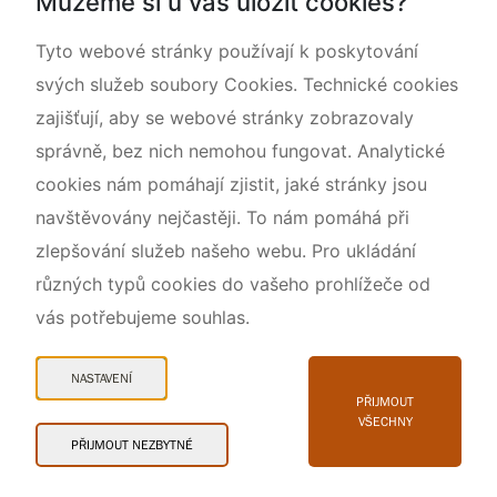
Můžeme si u vás uložit cookies?
Rok CHKO pod záštitou České komise pro UNESCO
Tyto webové stránky používají k poskytování
svých služeb soubory Cookies. Technické cookies
zajišťují, aby se webové stránky zobrazovaly
správně, bez nich nemohou fungovat. Analytické
cookies nám pomáhají zjistit, jaké stránky jsou
navštěvovány nejčastěji. To nám pomáhá při
zlepšování služeb našeho webu. Pro ukládání
různých typů cookies do vašeho prohlížeče od
vás potřebujeme souhlas.
Mapa webu
Prohlášení o přístupnosti
NASTAVENÍ
Cookies
PŘIJMOUT
VŠECHNY
Snadné čtení
PŘIJMOUT NEZBYTNÉ
© 2026 AOPK ČR