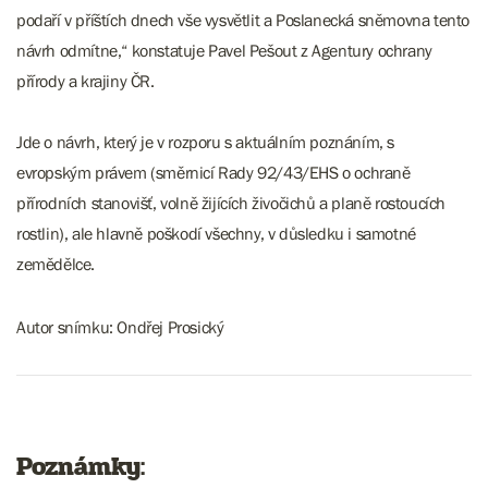
podaří v příštích dnech vše vysvětlit a Poslanecká sněmovna tento
návrh odmítne,“ konstatuje Pavel Pešout z Agentury ochrany
přírody a krajiny ČR.
Jde o návrh, který je v rozporu s aktuálním poznáním, s
evropským právem (směrnicí Rady 92/43/EHS o ochraně
přírodních stanovišť, volně žijících živočichů a planě rostoucích
rostlin), ale hlavně poškodí všechny, v důsledku i samotné
zemědělce.
Autor snímku: Ondřej Prosický
Poznámky: