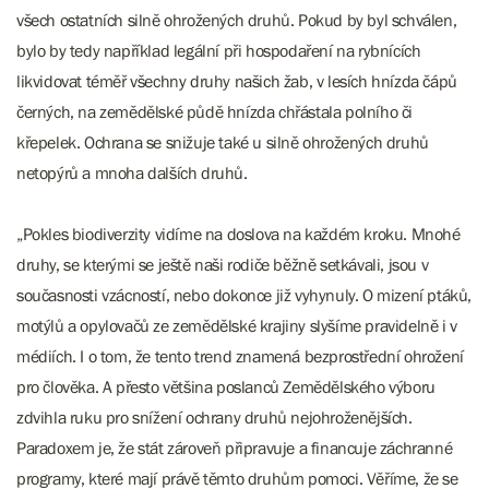
všech ostatních silně ohrožených druhů. Pokud by byl schválen,
bylo by tedy například legální při hospodaření na rybnících
likvidovat téměř všechny druhy našich žab, v lesích hnízda čápů
černých, na zemědělské půdě hnízda chřástala polního či
křepelek. Ochrana se snižuje také u silně ohrožených druhů
netopýrů a mnoha dalších druhů.
„Pokles biodiverzity vidíme na doslova na každém kroku. Mnohé
druhy, se kterými se ještě naši rodiče běžně setkávali, jsou v
současnosti vzácností, nebo dokonce již vyhynuly. O mizení ptáků,
motýlů a opylovačů ze zemědělské krajiny slyšíme pravidelně i v
médiích. I o tom, že tento trend znamená bezprostřední ohrožení
pro člověka. A přesto většina poslanců Zemědělského výboru
zdvihla ruku pro snížení ochrany druhů nejohroženějších.
Paradoxem je, že stát zároveň připravuje a financuje záchranné
programy, které mají právě těmto druhům pomoci. Věříme, že se