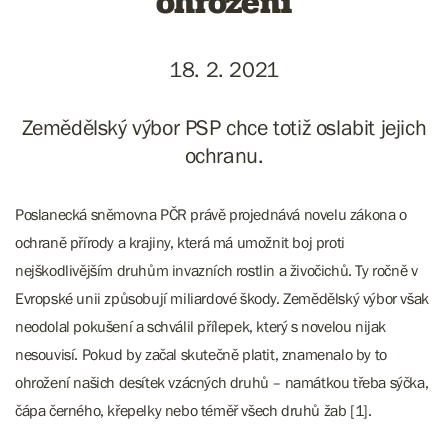
ohrožení
18. 2. 2021
Zemědělský výbor PSP chce totiž oslabit jejich
ochranu.
Poslanecká sněmovna PČR právě projednává novelu zákona o
ochraně přírody a krajiny, která má umožnit boj proti
nejškodlivějším druhům invazních rostlin a živočichů. Ty ročně v
Evropské unii způsobují miliardové škody. Zemědělský výbor však
neodolal pokušení a schválil přílepek, který s novelou nijak
nesouvisí. Pokud by začal skutečně platit, znamenalo by to
ohrožení našich desítek vzácných druhů – namátkou třeba sýčka,
čápa černého, křepelky nebo téměř všech druhů žab [1].