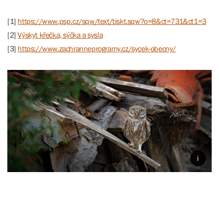
[1]
https://www.psp.cz/sqw/text/tiskt.sqw?o=8&ct=731&ct1=3
[2]
Výskyt křečka, sýčka a sysla
[3]
https://www.zachranneprogramy.cz/sycek-obecny/