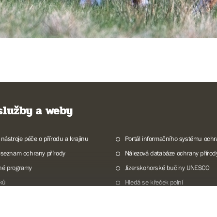
 služby a weby
 nástroje péče o přírodu a krajinu
Portál informačního systému ochr
 seznam ochrany přírody
Nálezová databáze ochrany přírod
né programy
Jizerskohorské bučiny UNESCO
lků
Hledá se křeček polní
ky a mokřady České republiky
Program Dům přírody
druhy
Pojďte s námi do přírody