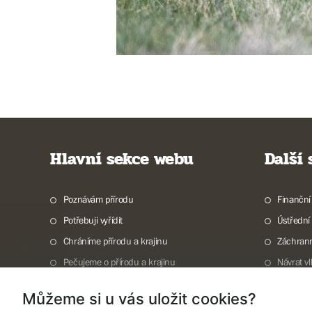
Hlavní sekce webu
Další
Poznávám přírodu
Finanční
Potřebuji vyřídit
Ústřední
Chráníme přírodu a krajinu
Záchran
Pečujeme o přírodu a krajinu
Návrat v
Dokumentujeme přírodu
Vodní to
Můžeme si u vás uložit cookies?
O nás
Invazní 