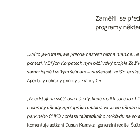
Zaměřili se pře
programy někter
„Zní to jako fráze, ale příroda naštěstí nezná hranice.
pomezí. V Bílých Karpatech nyní běží velký projekt Ze ž
samozřejmě i velkým šelmám – zkušenosti ze Slovenska, kd
Agentury ochrany přírody a krajiny ČR.
„Neexistují na světě dva národy, které mají k sobě tak b
i ochrany přírody. Spolupráce probíhá ve všech příhrani
park nebo CHKO v oblasti trilaterálního mokřadu na sou
komentuje setkání Dušan Karaska, generální ředitel Štátn