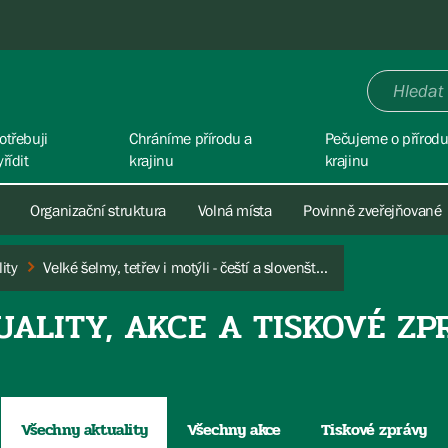
otřebuji
Chráníme přírodu a
Pečujeme o přírodu
yřídit
krajinu
krajinu
Organizační struktura
Volná místa
Povinně zveřejňované
ity
Velké šelmy, tetřev i motýli - čeští a slovenští ochránci přírody jednali o spolupráci
UALITY, AKCE A TISKOVÉ ZP
Všechny aktuality
Všechny akce
Tiskové zprávy