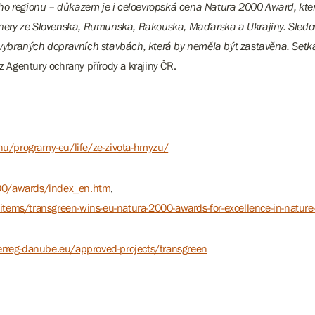
ho regionu – důkazem je i celoevropská cena Natura 2000 Award, ktero
ry ze Slovenska, Rumunska, Rakouska, Maďarska a Ukrajiny. Sledoval
a vybraných dopravních stavbách, která by neměla být zastavěna. Setk
 Agentury ochrany přírody a krajiny ČR.
inu/programy-eu/life/ze-zivota-hmyzu/
000/awards/index_en.htm
,
tems/transgreen-wins-eu-natura-2000-awards-for-excellence-in-nature-
erreg-danube.eu/approved-projects/transgreen