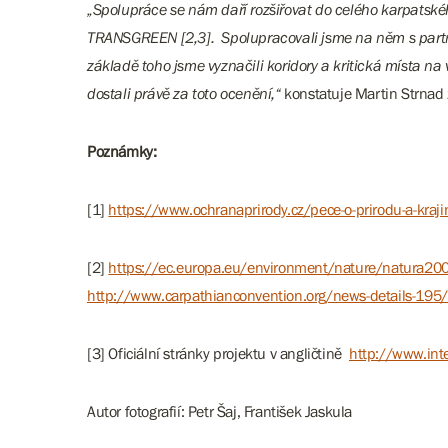
„Spolupráce se nám daří rozšiřovat do celého karpatské
TRANSGREEN [2,3]. Spolupracovali jsme na něm s partne
základě toho jsme vyznačili koridory a kritická místa n
dostali právě za toto ocenění,“
konstatuje Martin Strnad z
Poznámky:
[1]
https://www.ochranaprirody.cz/pece-o-prirodu-a-kraj
[2]
https://ec.europa.eu/environment/nature/natura2
http://www.carpathianconvention.org/news-details-195/i
[3] Oficiální stránky projektu v angličtině
http://www.int
Autor fotografií: Petr Šaj, František Jaskula