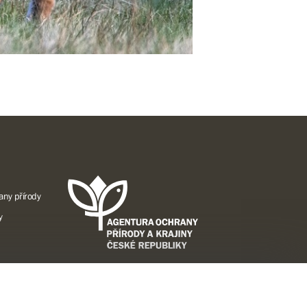
any přírody
y