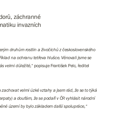
idorů, záchranné
matiku invazních
kterým druhům rostlin a živočichů z československého
říklad na ochranu tetřeva hlušce. Věnovali jsme se
ás velmi důležité,“
popisuje František Pelc, ředitel
o zachovat velmi úzké vztahy a jsem rád, že se to týká
arpaty) a doufám, že se podaří v ČR vyhlásit národní
něné území by bylo základem další spolupráce,“