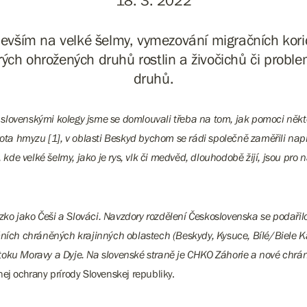
18. 3. 2022
devším na velké šelmy, vymezování migračních kor
ých ohrožených druhů rostlin a živočichů či proble
druhů.
 Se slovenskými kolegy jsme se domlouvali třeba na tom, jak pomoci ně
ivota hmyzu
[1]
, v oblasti Beskyd bychom se rádi společně zaměřili nap
e velké šelmy, jako je rys, vlk či medvěd, dlouhodobě žijí, jsou pro n
lízko jako Češi a Slováci. Navzdory rozdělení Československa se podařil
čních chráněných krajinných oblastech (Beskydy, Kysuce, Bílé/Biele K
toku Moravy a Dyje. Na slovenské straně je CHKO Záhorie a nové chrá
ej ochrany prírody Slovenskej republiky.