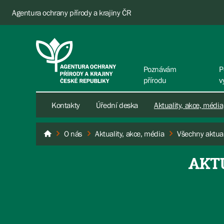
Agentura ochrany přírody a krajiny ČR
Poznávám
P
přírodu
v
Kontakty
Úřední deska
Aktuality, akce, média
O nás
Aktuality, akce, média
Všechny aktual
AOPK ČR
AKT