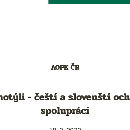
AOPK ČR
otýli - čeští a slovenští oc
spolupráci