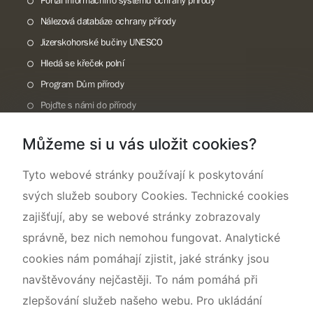
Portál informačního systému ochrany přírody
Nálezová databáze ochrany přírody
Jizerskohorské bučiny UNESCO
Hledá se křeček polní
Program Dům přírody
Pojďte s námi do přírody
Národní přírodní památka Lom ČSA
Můžeme si u vás uložit cookies?
Rok CHKO pod záštitou České komise pro UNESCO
Tyto webové stránky používají k poskytování
svých služeb soubory Cookies. Technické cookies
zajišťují, aby se webové stránky zobrazovaly
správně, bez nich nemohou fungovat. Analytické
cookies nám pomáhají zjistit, jaké stránky jsou
navštěvovány nejčastěji. To nám pomáhá při
zlepšování služeb našeho webu. Pro ukládání