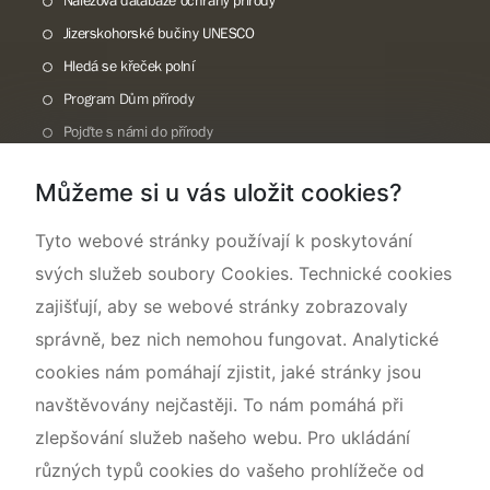
Nálezová databáze ochrany přírody
Jizerskohorské bučiny UNESCO
Hledá se křeček polní
Program Dům přírody
Pojďte s námi do přírody
Národní přírodní památka Lom ČSA
Můžeme si u vás uložit cookies?
Rok CHKO pod záštitou České komise pro UNESCO
Tyto webové stránky používají k poskytování
svých služeb soubory Cookies. Technické cookies
zajišťují, aby se webové stránky zobrazovaly
správně, bez nich nemohou fungovat. Analytické
cookies nám pomáhají zjistit, jaké stránky jsou
navštěvovány nejčastěji. To nám pomáhá při
zlepšování služeb našeho webu. Pro ukládání
různých typů cookies do vašeho prohlížeče od