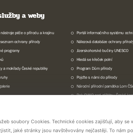
 služby a weby
 nástroje péče o přírodu a krajinu
Portál informačního systému ochr
 seznam ochrany přírody
Nálezová databáze ochrany přírod
né programy
Jizerskohorské bučiny UNESCO
lků
Hledá se křeček polní
ky a mokřady České republiky
Program Dům přírody
druhy
Pojďte s námi do přírody
alerie
Národní přírodní památka Lom ČS
Rok CHKO pod záštitou České kom
UNESCO
užeb soubory Cookies. Technické cookies zajišťují, aby se
© 2026 AOPK ČR
stit, jaké stránky jsou navštěvovány nejčastěji. To nám p