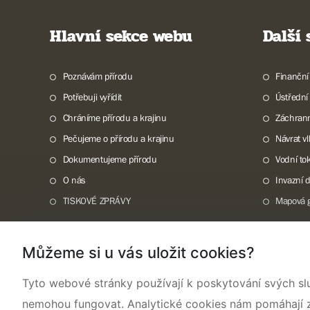
Hlavní sekce webu
Další
Poznávám přírodu
Finanční
Potřebuji vyřídit
Ústřední
Chráníme přírodu a krajinu
Záchran
Pečujeme o přírodu a krajinu
Návrat v
Dokumentujeme přírodu
Vodní to
O nás
Invazní 
TISKOVÉ ZPRÁVY
Mapová g
Můžeme si u vás uložit cookies?
Tyto webové stránky používají k poskytování svých sl
Mapa webu
Prohlášení o přístupnosti
Cookies
Snadné čtení
nemohou fungovat. Analytické cookies nám pomáhají zji