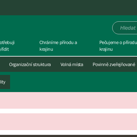
otřebuji
Chráníme přírodu a
Pečujeme o přírodu
yřídit
krajinu
krajinu
Organizační struktura
Volná místa
Povinně zveřejňované
ity