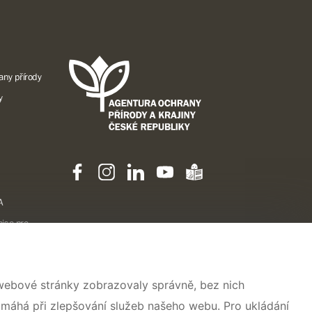
any přírody
y
A
ise pro
 webové stránky zobrazovaly správně, bez nich
omáhá při zlepšování služeb našeho webu. Pro ukládání