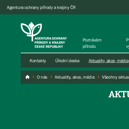
Agentura ochrany přírody a krajiny ČR
Poznávám
P
přírodu
v
Kontakty
Úřední deska
Aktuality, akce, média
O nás
Aktuality, akce, média
Všechny aktual
AOPK ČR
AKT