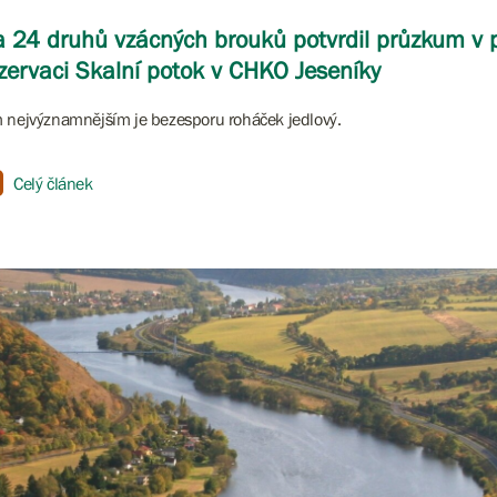
 24 druhů vzácných brouků potvrdil průzkum v p
zervaci Skalní potok v CHKO Jeseníky
 nejvýznamnějším je bezesporu roháček jedlový.
Celý článek