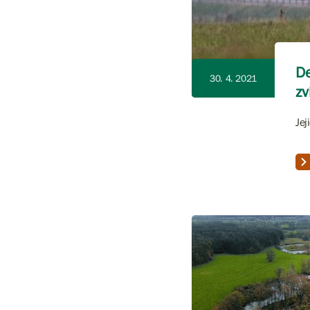
De
30. 4. 2021
zv
Jej