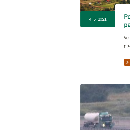
Po
4. 5. 2021
pa
Ve 
poz