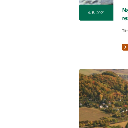
Na
4. 5. 2021
re
Tím