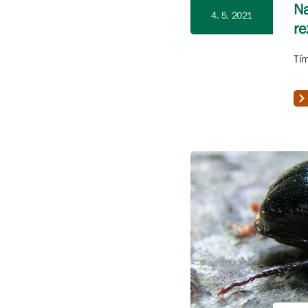
Na
4. 5. 2021
re
Tím