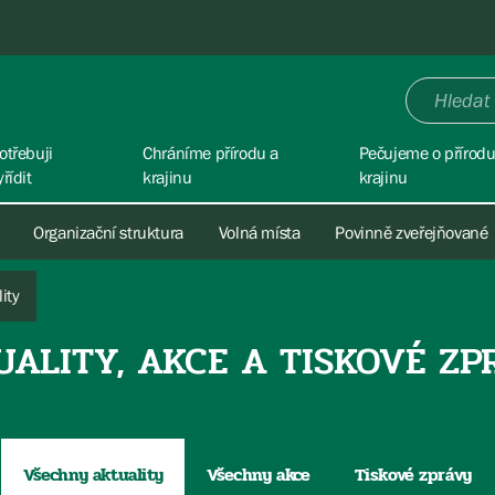
otřebuji
Chráníme přírodu a
Pečujeme o přírodu
yřídit
krajinu
krajinu
Organizační struktura
Volná místa
Povinně zveřejňované
ity
UALITY, AKCE A TISKOVÉ ZP
Všechny aktuality
Všechny akce
Tiskové zprávy