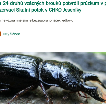
 24 druhů vzácných brouků potvrdil průzkum v p
zervaci Skalní potok v CHKO Jeseníky
 nejvýznamnějším je bezesporu roháček jedlový.
Celý článek