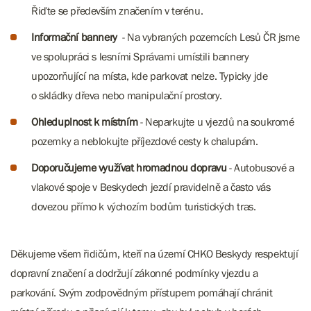
Řiďte se především značením v terénu.
Informační bannery
- Na vybraných pozemcích Lesů ČR jsme
ve spolupráci s lesními Správami umístili bannery
upozorňující na místa, kde parkovat nelze. Typicky jde
o skládky dřeva nebo manipulační prostory.
Ohleduplnost k místním
- Neparkujte u vjezdů na soukromé
pozemky a neblokujte příjezdové cesty k chalupám.​​​​​​​
Doporučujeme využívat hromadnou dopravu
- Autobusové a
vlakové spoje v Beskydech jezdí pravidelně a často vás
dovezou přímo k výchozím bodům turistických tras.
Děkujeme všem řidičům, kteří na území CHKO Beskydy respektují
dopravní značení a dodržují zákonné podmínky vjezdu a
parkování. Svým zodpovědným přístupem pomáhají chránit