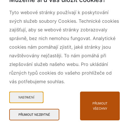
O nás
Tyto webové stránky používají k poskytování
svých služeb soubory Cookies. Technické cookies
zajišťují, aby se webové stránky zobrazovaly
správně, bez nich nemohou fungovat. Analytické
cookies nám pomáhají zjistit, jaké stránky jsou
navštěvovány nejčastěji. To nám pomáhá při
zlepšování služeb našeho webu. Pro ukládání
různých typů cookies do vašeho prohlížeče od
vás potřebujeme souhlas.
Mapa webu
Prohlášení o přístupnosti
NASTAVENÍ
Cookies
PŘIJMOUT
VŠECHNY
Snadné čtení
PŘIJMOUT NEZBYTNÉ
© 2026 AOPK ČR