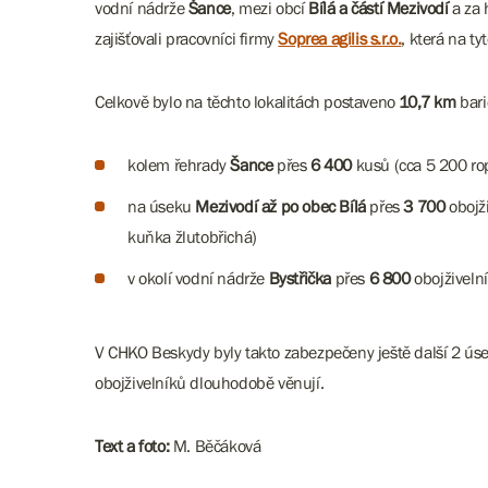
vodní nádrže
Šance
, mezi obcí
Bílá a částí Mezivodí
a za 
zajišťovali pracovníci firmy
Soprea agilis s.r.o.
, která na ty
Celkově bylo na těchto lokalitách postaveno
10,7 km
bari
kolem řehrady
Šance
přes
6 400
kusů (cca 5 200 ro
na úseku
Mezivodí až po obec Bílá
přes
3 700
obojž
kuňka žlutobřichá)
v okolí vodní nádrže
Bystřička
přes
6 800
obojživelní
V CHKO Beskydy byly takto zabezpečeny ještě další 2 úse
obojživelníků dlouhodobě věnují.
Text a foto:
M. Běčáková