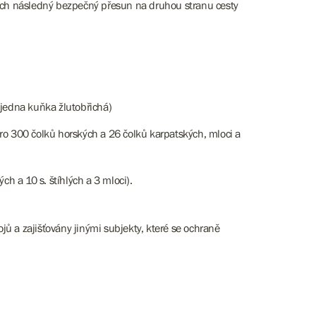
ejich následný bezpečný přesun na druhou stranu cesty
 jedna kuňka žlutobřichá)
o 300 čolků horských a 26 čolků karpatských, mloci a
 a 10 s. štíhlých a 3 mloci).
ojů a zajišťovány jinými subjekty, které se ochraně