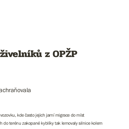
jživelníků z OPŽP
 zachraňovala
 vozovku, kde často jejich jarní migrace do míst
pech do terénu zakopané kyblíky tak lemovaly silnice kolem