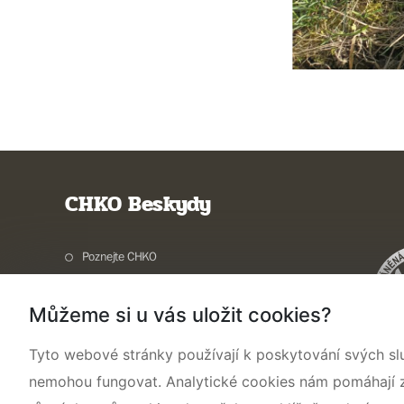
CHKO Beskydy
Poznejte CHKO
Charakteristika oblasti
Můžeme si u vás uložit cookies?
Ochrana přírody
Potřebuji vyřídit
Tyto webové stránky používají k poskytování svých sl
Aktuality a akce
nemohou fungovat. Analytické cookies nám pomáhají zji
Kontakty