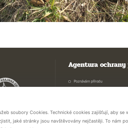
Agentura ochrany 
Poznávám přírodu
Potřebuji vyřídit
Chráníme přírodu a krajinu
Pečujeme o přírodu a krajinu
užeb soubory Cookies. Technické cookies zajišťují, aby se
Dokumentujeme přírodu
stit, jaké stránky jsou navštěvovány nejčastěji. To nám p
O nás