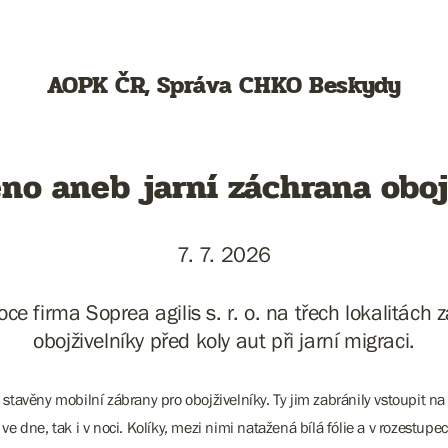
AOPK ČR, Správa CHKO Beskydy
no aneb jarní záchrana obo
7. 7. 2026
oce firma Soprea agilis s. r. o. na třech lokalitách
obojživelníky před koly aut při jarní migraci.
 stavěny mobilní zábrany pro obojživelníky. Ty jim zabránily vstoupit na
 ve dne, tak i v noci. Kolíky, mezi nimi natažená bílá fólie a v rozestu