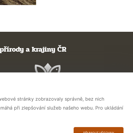
přírody a krajiny ČR
 webové stránky zobrazovaly správně, bez nich
omáhá při zlepšování služeb našeho webu. Pro ukládání