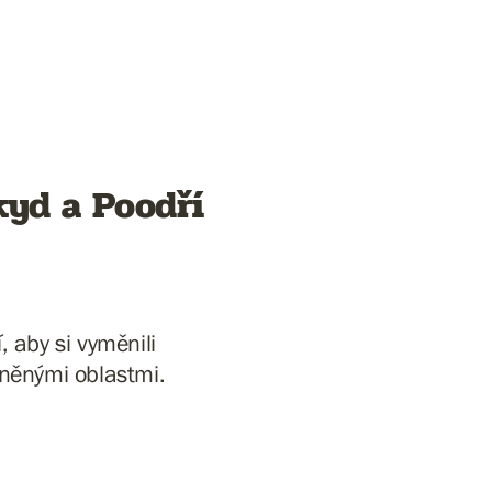
kyd a Poodří
, aby si vyměnili
áněnými oblastmi.