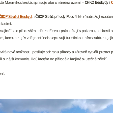
viště Moravskoslezské, spravuje obě chráněná území –
CHKO Beskydy
i
C
ČSOP Strážci Beskyd
a
ČSOP Stráž přírody Poodří
, které sdružují nadše
blastmi.
 krajině“, ale především lidé, kteří svou práci dělají s pokorou, lidskost
, komunikují s veřejností nebo opravují turistickou infrastrukturu, je
vírá nové možnosti, posiluje ochranu přírody a zároveň vytváří prostor p
í silnější komunitu lidí, kterým na přírodě a krajině skutečně záleží.
ní.