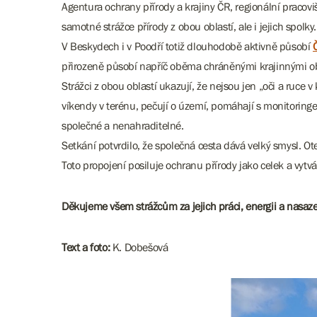
Agentura ochrany přírody a krajiny ČR, regionální praco
samotné strážce přírody z obou oblastí, ale i jejich spolky.
V Beskydech i v Poodří totiž dlouhodobě aktivně působí
přirozeně působí napříč oběma chráněnými krajinnými o
Strážci z obou oblastí ukazují, že nejsou jen „oči a ruce v
víkendy v terénu, pečují o území, pomáhají s monitoringem
společné a nenahraditelné.
Setkání potvrdilo, že společná cesta dává velký smysl. Ote
Toto propojení posiluje ochranu přírody jako celek a vytvář
Děkujeme všem strážcům za jejich práci, energii a nasaze
​​​​​​​Text a foto:
K. Dobešová