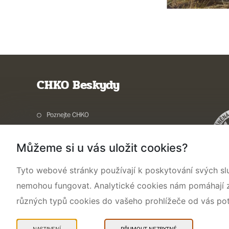
CHKO Beskydy
Poznejte CHKO
Charakteristika oblasti
Můžeme si u vás uložit cookies?
Ochrana přírody
Potřebuji vyřídit
Tyto webové stránky používají k poskytování svých sl
Aktuality a akce
nemohou fungovat. Analytické cookies nám pomáhají zji
Kontakty
různých typů cookies do vašeho prohlížeče od vás po