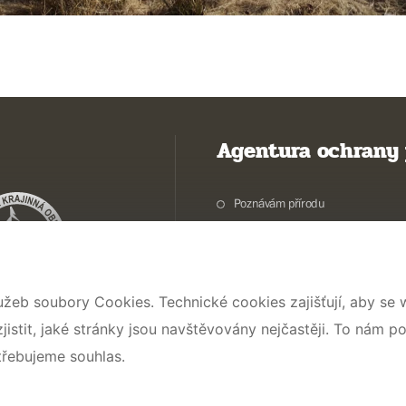
Agentura ochrany 
Poznávám přírodu
Potřebuji vyřídit
Chráníme přírodu a krajinu
Pečujeme o přírodu a krajinu
užeb soubory Cookies. Technické cookies zajišťují, aby se
Dokumentujeme přírodu
stit, jaké stránky jsou navštěvovány nejčastěji. To nám p
O nás
třebujeme souhlas.