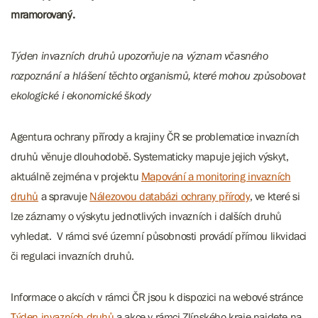
mramorovaný.
Týden invazních druhů upozorňuje na význam včasného
rozpoznání a hlášení těchto organismů, které mohou způsobovat
ekologické i ekonomické škody
Agentura ochrany přírody a krajiny ČR se problematice invazních
druhů věnuje dlouhodobě. Systematicky mapuje jejich výskyt,
aktuálně zejména v projektu
Mapování a monitoring invazních
druhů
a spravuje
Nálezovou databázi ochrany přírody
, ve které si
lze záznamy o výskytu jednotlivých invazních i dalších druhů
vyhledat. V rámci své územní působnosti provádí přímou likvidaci
či regulaci invazních druhů.
Informace o akcích v rámci ČR jsou k dispozici na webové stránce
Týden invazních druhů
a akce v rámci Zlínského kraje najdete na