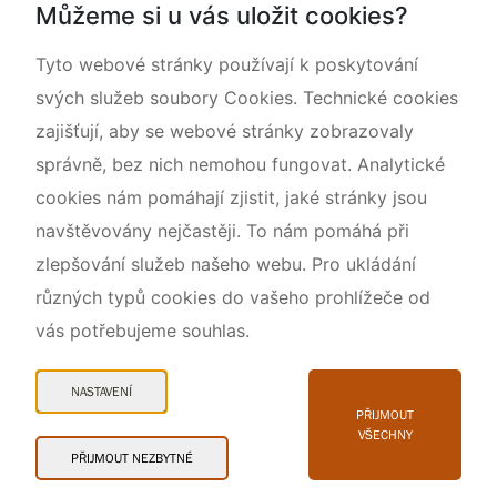
Můžeme si u vás uložit cookies?
O nás
Tyto webové stránky používají k poskytování
svých služeb soubory Cookies. Technické cookies
zajišťují, aby se webové stránky zobrazovaly
správně, bez nich nemohou fungovat. Analytické
cookies nám pomáhají zjistit, jaké stránky jsou
navštěvovány nejčastěji. To nám pomáhá při
zlepšování služeb našeho webu. Pro ukládání
různých typů cookies do vašeho prohlížeče od
vás potřebujeme souhlas.
Mapa webu
Prohlášení o přístupnosti
NASTAVENÍ
Cookies
PŘIJMOUT
VŠECHNY
Snadné čtení
PŘIJMOUT NEZBYTNÉ
© 2026 AOPK ČR