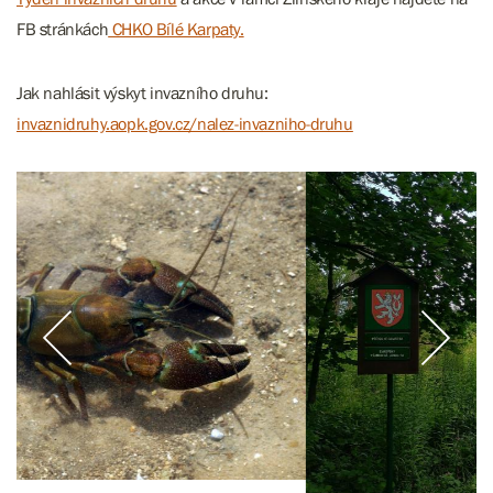
FB stránkách
CHKO Bílé Karpaty.
Jak nahlásit výskyt invazního druhu:
invaznidruhy.aopk.gov.cz/nalez-invazniho-druhu