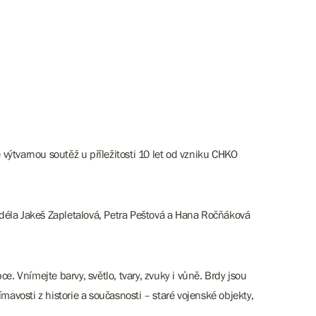
výtvarnou soutěž u příležitosti 10 let od vzniku CHKO
Adéla Jakeš Zapletalová, Petra Peštová a Hana Ročňáková
e. Vnímejte barvy, světlo, tvary, zvuky i vůně. Brdy jsou
ajímavosti z historie a současnosti – staré vojenské objekty,