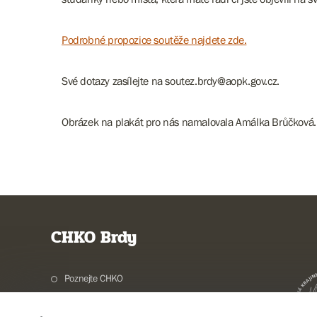
Podrobné propozice soutěže najdete zde.
Své dotazy zasílejte na soutez.brdy@aopk.gov.cz.
Obrázek na plakát pro nás namalovala Amálka Brůčková.
CHKO Brdy
Poznejte CHKO
Charakteristika oblasti