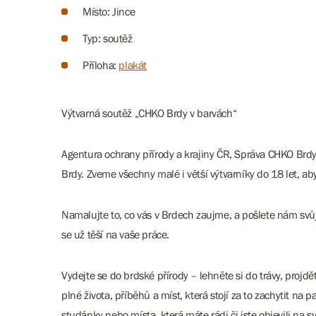
Místo: Jince
Typ: soutěž
Příloha:
plakát
Výtvarná soutěž „CHKO Brdy v barvách“
Agentura ochrany přírody a krajiny ČR, Správa CHKO Brdy 
Brdy. Zveme všechny malé i větší výtvarníky do 18 let, aby 
Namalujte to, co vás v Brdech zaujme, a pošlete nám svů
se už těší na vaše práce.
Vydejte se do brdské přírody – lehněte si do trávy, projd
plné života, příběhů a míst, která stojí za to zachytit na p
studánky nebo místa, která máte rádi či jste objevili na s