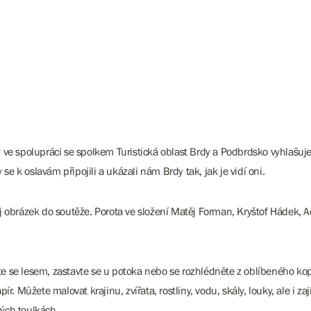
ve spolupráci se spolkem Turistická oblast Brdy a Podbrdsko vyhlašuje 
se k oslavám připojili a ukázali nám Brdy tak, jak je vidí oni.
j obrázek do soutěže. Porota ve složení Matěj Forman, Kryštof Hádek, 
ěte se lesem, zastavte se u potoka nebo se rozhlédněte z oblíbeného kopc
apír. Můžete malovat krajinu, zvířata, rostliny, vodu, skály, louky, ale i z
vých toulkách.