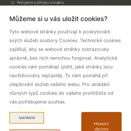
Pečujeme o přírodu a krajinu
Dokumentujeme přírodu
Můžeme si u vás uložit cookies?
O nás
Tyto webové stránky používají k poskytování
svých služeb soubory Cookies. Technické cookies
zajišťují, aby se webové stránky zobrazovaly
správně, bez nich nemohou fungovat. Analytické
cookies nám pomáhají zjistit, jaké stránky jsou
navštěvovány nejčastěji. To nám pomáhá při
zlepšování služeb našeho webu. Pro ukládání
různých typů cookies do vašeho prohlížeče od
vás potřebujeme souhlas.
Mapa webu
Prohlášení o přístupnosti
NASTAVENÍ
Cookies
PŘIJMOUT
VŠECHNY
Snadné čtení