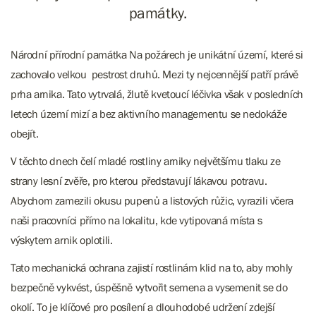
památky.
Národní přírodní památka Na požárech je unikátní území, které si
zachovalo velkou pestrost druhů. Mezi ty nejcennější patří právě
prha arnika. Tato vytrvalá, žlutě kvetoucí léčivka však v posledních
letech území mizí a bez aktivního managementu se nedokáže
obejít.
V těchto dnech čelí mladé rostliny arniky největšímu tlaku ze
strany lesní zvěře, pro kterou představují lákavou potravu.
Abychom zamezili okusu pupenů a listových růžic, vyrazili včera
naši pracovníci přímo na lokalitu, kde vytipovaná místa s
výskytem arnik oplotili.
Tato mechanická ochrana zajistí rostlinám klid na to, aby mohly
bezpečně vykvést, úspěšně vytvořit semena a vysemenit se do
okolí. To je klíčové pro posílení a dlouhodobé udržení zdejší