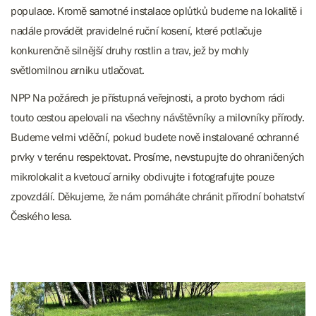
populace. Kromě samotné instalace oplůtků budeme na lokalitě i
nadále provádět pravidelné ruční kosení, které potlačuje
konkurenčně silnější druhy rostlin a trav, jež by mohly
světlomilnou arniku utlačovat.
NPP Na požárech je přístupná veřejnosti, a proto bychom rádi
touto cestou apelovali na všechny návštěvníky a milovníky přírody.
Budeme velmi vděční, pokud budete nově instalované ochranné
prvky v terénu respektovat. Prosíme, nevstupujte do ohraničených
mikrolokalit a kvetoucí arniky obdivujte i fotografujte pouze
zpovzdálí. Děkujeme, že nám pomáháte chránit přírodní bohatství
Českého lesa.