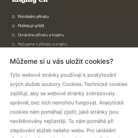
Poznávám přírodu
Potřebuji vyřídit
Chráníme přírodu a krajinu
Pečujeme o přírodu a krajinu
Dokumentujeme přírodu
Můžeme si u vás uložit cookies?
O nás
Tyto webové stránky používají k poskytování
svých služeb soubory Cookies. Technické cookies
zajišťují, aby se webové stránky zobrazovaly
správně, bez nich nemohou fungovat. Analytické
cookies nám pomáhají zjistit, jaké stránky jsou
navštěvovány nejčastěji. To nám pomáhá při
zlepšování služeb našeho webu. Pro ukládání