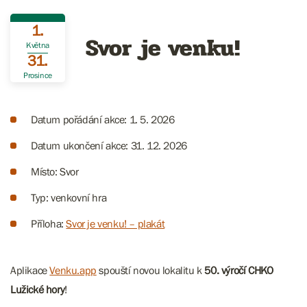
1.
Svor je venku!
Května
31.
Prosince
Datum pořádání akce: 1. 5. 2026
Datum ukončení akce: 31. 12. 2026
Místo: Svor
Typ: venkovní hra
Příloha:
Svor je venku! – plakát
Aplikace
Venku.app
spouští novou lokalitu k
50. výročí CHKO
Lužické hory
!