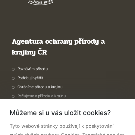
Agentura ochrany přírody a
krajiny ČR
Poznávám přírodu
Potřebuji vyřídit
Chráníme přírodu a krajinu
Pečujeme o přírodu a krajinu
Dokumentujeme přírodu
Můžeme si u vás uložit cookies?
O nás
Tyto webové stránky používají k poskytování