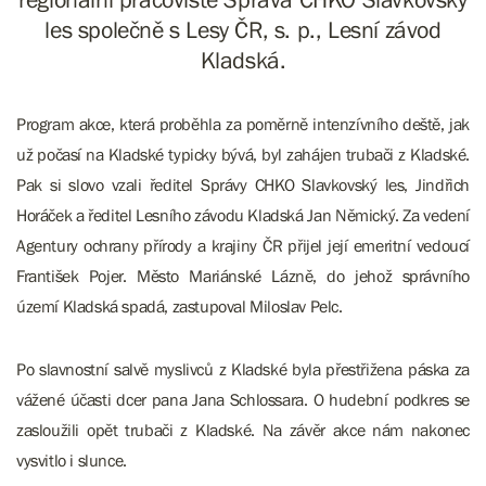
les společně s Lesy ČR, s. p., Lesní závod
Kladská.
Program akce, která proběhla za poměrně intenzívního deště, jak
už počasí na Kladské typicky bývá, byl zahájen trubači z Kladské.
Pak si slovo vzali ředitel Správy CHKO Slavkovský les, Jindřich
Horáček a ředitel Lesního závodu Kladská Jan Němický. Za vedení
Agentury ochrany přírody a krajiny ČR přijel její emeritní vedoucí
František Pojer. Město Mariánské Lázně, do jehož správního
území Kladská spadá, zastupoval Miloslav Pelc.
Po slavnostní salvě myslivců z Kladské byla přestřižena páska za
vážené účasti dcer pana Jana Schlossara. O hudební podkres se
zasloužili opět trubači z Kladské. Na závěr akce nám nakonec
vysvitlo i slunce.