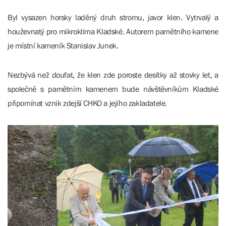
Byl vysazen horsky laděný druh stromu, javor klen. Vytrvalý a
houževnatý pro mikroklima Kladské. Autorem pamětního kamene
je místní kameník Stanislav Junek.
Nezbývá než doufat, že klen zde poroste desítky až stovky let, a
společně s pamětním kamenem bude návštěvníkům Kladské
připomínat vznik zdejší CHKO a jejího zakladatele.