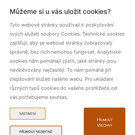
Dokumentujeme přírodu
Můžeme si u vás uložit cookies?
O nás
Tyto webové stránky používají k poskytování
svých služeb soubory Cookies. Technické cookies
zajišťují, aby se webové stránky zobrazovaly
správně, bez nich nemohou fungovat. Analytické
cookies nám pomáhají zjistit, jaké stránky jsou
navštěvovány nejčastěji. To nám pomáhá při
zlepšování služeb našeho webu. Pro ukládání
různých typů cookies do vašeho prohlížeče od
vás potřebujeme souhlas.
Mapa webu
Prohlášení o přístupnosti
NASTAVENÍ
Cookies
PŘIJMOUT
VŠECHNY
Snadné čtení
PŘIJMOUT NEZBYTNÉ