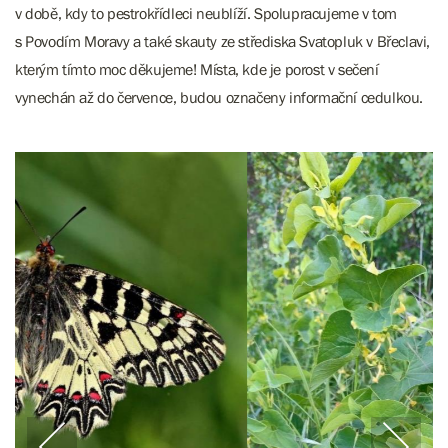
v době, kdy to pestrokřídleci neublíží. Spolupracujeme v tom
s Povodím Moravy a také skauty ze střediska Svatopluk v Břeclavi,
kterým tímto moc děkujeme! Místa, kde je porost v sečení
vynechán až do července, budou označeny informační cedulkou.