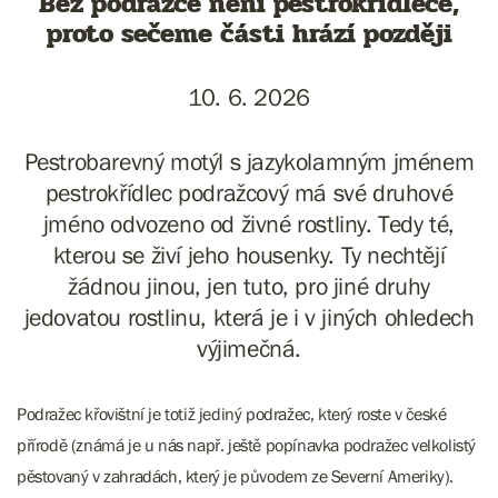
Bez podražce není pestrokřídlece,
proto sečeme části hrází později
10. 6. 2026
Pestrobarevný motýl s jazykolamným jménem
pestrokřídlec podražcový má své druhové
jméno odvozeno od živné rostliny. Tedy té,
kterou se živí jeho housenky. Ty nechtějí
žádnou jinou, jen tuto, pro jiné druhy
jedovatou rostlinu, která je i v jiných ohledech
výjimečná.
Podražec křovištní je totiž jediný podražec, který roste v české
přírodě (známá je u nás např. ještě popínavka podražec velkolistý
pěstovaný v zahradách, který je původem ze Severní Ameriky).