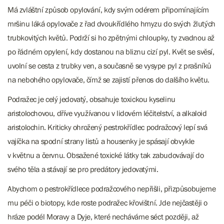
Má zvláštní způsob opylování, kdy svým odérem připomínajícím
mršinu láká opylovače z řad dvoukřídlého hmyzu do svých žlutých
trubkovitých květů. Podrží si ho zpětnými chloupky, ty zvadnou až
po řádném opylení, kdy dostanou na bliznu cizí pyl. Květ se svěsí,
uvolní se cesta z trubky ven, a současně se vysype pyl z prašníků
na nebohého opylovače, čímž se zajistí přenos do dalšího květu.
Podražec je celý jedovatý, obsahuje toxickou kyselinu
aristolochovou, dříve využívanou v lidovém léčitelství, a alkaloid
aristolochin. Kriticky ohrožený pestrokřídlec podražcový lepí svá
vajíčka na spodní strany listů a housenky je spásají obvykle
v květnu a červnu. Obsažené toxické látky tak zabudovávají do
svého těla a stávají se pro predátory jedovatými.
Abychom o pestrokřídlece podražcového nepřišli, přizpůsobujeme
mu péči o biotopy, kde roste podražec křovištní. Jde nejčastěji o
hráze podél Moravy a Dyje, které necháváme séct později, až