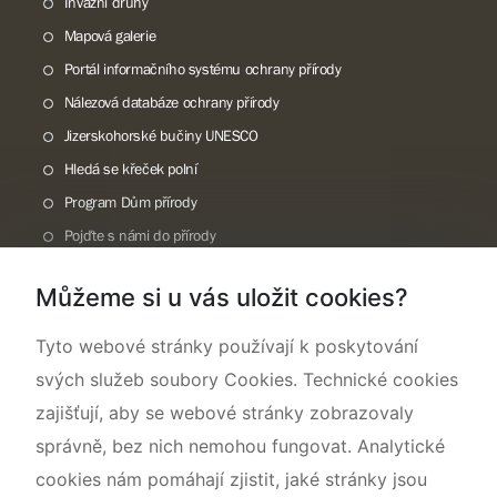
Invazní druhy
Mapová galerie
Portál informačního systému ochrany přírody
Nálezová databáze ochrany přírody
Jizerskohorské bučiny UNESCO
Hledá se křeček polní
Program Dům přírody
Pojďte s námi do přírody
Národní přírodní památka Lom ČSA
Můžeme si u vás uložit cookies?
Rok CHKO pod záštitou České komise pro UNESCO
Tyto webové stránky používají k poskytování
svých služeb soubory Cookies. Technické cookies
zajišťují, aby se webové stránky zobrazovaly
správně, bez nich nemohou fungovat. Analytické
cookies nám pomáhají zjistit, jaké stránky jsou