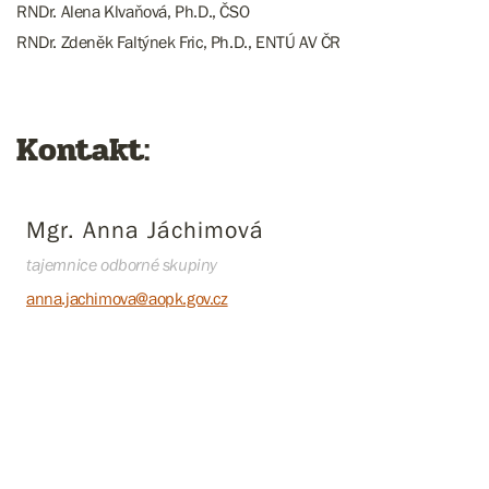
RNDr. Alena Klvaňová, Ph.D., ČSO
RNDr. Zdeněk Faltýnek Fric, Ph.D., ENTÚ AV ČR
Kontakt:
Mgr. Anna Jáchimová
tajemnice odborné skupiny
anna.jachimova@aopk.gov.cz