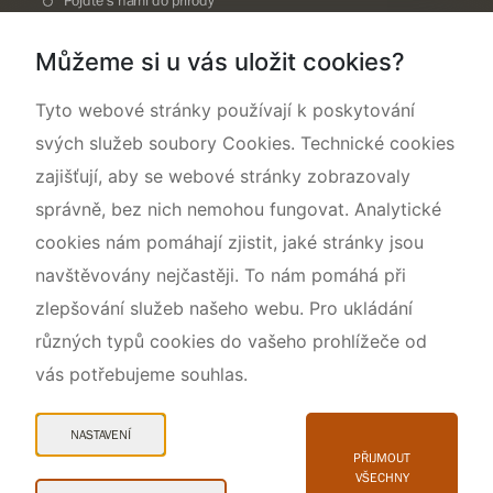
Pojďte s námi do přírody
Národní přírodní památka Lom ČSA
Můžeme si u vás uložit cookies?
Rok CHKO pod záštitou České komise pro UNESCO
Tyto webové stránky používají k poskytování
svých služeb soubory Cookies. Technické cookies
zajišťují, aby se webové stránky zobrazovaly
správně, bez nich nemohou fungovat. Analytické
cookies nám pomáhají zjistit, jaké stránky jsou
navštěvovány nejčastěji. To nám pomáhá při
zlepšování služeb našeho webu. Pro ukládání
různých typů cookies do vašeho prohlížeče od
vás potřebujeme souhlas.
Mapa webu
Prohlášení o přístupnosti
NASTAVENÍ
Cookies
PŘIJMOUT
VŠECHNY
Snadné čtení