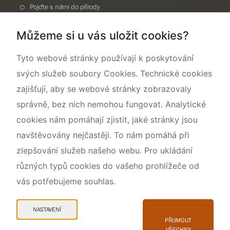
Pojďte s námi do přírody
Národní přírodní památka Lom ČSA
Můžeme si u vás uložit cookies?
Rok CHKO pod záštitou České komise pro UNESCO
Tyto webové stránky používají k poskytování
svých služeb soubory Cookies. Technické cookies
zajišťují, aby se webové stránky zobrazovaly
správně, bez nich nemohou fungovat. Analytické
cookies nám pomáhají zjistit, jaké stránky jsou
navštěvovány nejčastěji. To nám pomáhá při
zlepšování služeb našeho webu. Pro ukládání
různých typů cookies do vašeho prohlížeče od
vás potřebujeme souhlas.
Mapa webu
Prohlášení o přístupnosti
NASTAVENÍ
Cookies
PŘIJMOUT
VŠECHNY