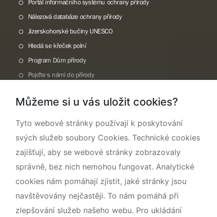
Portál informačního systému ochrany přírody
Nálezová databáze ochrany přírody
Jizerskohorské bučiny UNESCO
Hledá se křeček polní
Program Dům přírody
Pojďte s námi do přírody
Národní přírodní památka Lom ČSA
Můžeme si u vás uložit cookies?
Rok CHKO pod záštitou České komise pro UNESCO
Tyto webové stránky používají k poskytování
svých služeb soubory Cookies. Technické cookies
zajišťují, aby se webové stránky zobrazovaly
správně, bez nich nemohou fungovat. Analytické
cookies nám pomáhají zjistit, jaké stránky jsou
navštěvovány nejčastěji. To nám pomáhá při
zlepšování služeb našeho webu. Pro ukládání