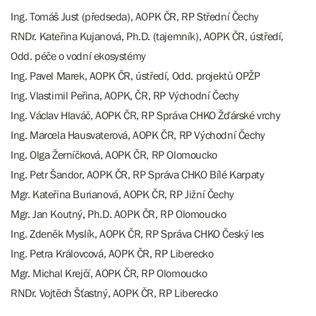
Ing. Tomáš Just (předseda), AOPK ČR, RP Střední Čechy
RNDr. Kateřina Kujanová, Ph.D. (tajemník), AOPK ČR, ústředí,
Odd. péče o vodní ekosystémy
Ing. Pavel Marek, AOPK ČR, ústředí, Odd. projektů OPŽP
Ing. Vlastimil Peřina, AOPK, ČR, RP Východní Čechy
Ing. Václav Hlaváč, AOPK ČR, RP Správa CHKO Žďárské vrchy
Ing. Marcela Hausvaterová, AOPK ČR, RP Východní Čechy
​​​​​​​Ing. Olga Žerníčková, AOPK ČR, RP Olomoucko
​​​​​​​Ing. Petr Šandor, AOPK ČR, RP Správa CHKO Bílé Karpaty
​​​​​​​Mgr. Kateřina Burianová, AOPK ČR, RP Jižní Čechy
​​​​​​​Mgr. Jan Koutný, Ph.D. AOPK ČR, RP Olomoucko
​​​​​​​Ing. Zdeněk Myslík, AOPK ČR, RP Správa CHKO Český les
Ing. Petra Královcová, AOPK ČR, RP Liberecko
Mgr. Michal Krejčí, AOPK ČR, RP Olomoucko
​​​​​​​RNDr. Vojtěch Šťastný, AOPK ČR, RP Liberecko