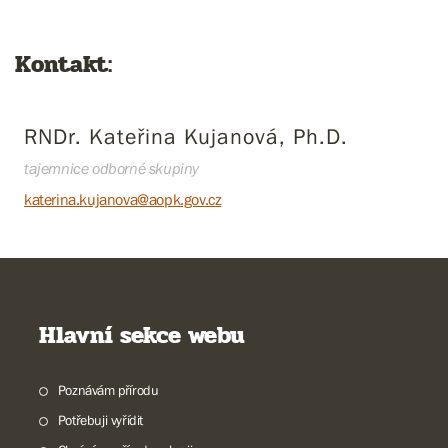
Kontakt:
RNDr. Kateřina Kujanová, Ph.D.
tajemnice odborné skupiny
katerina.kujanova@aopk.gov.cz
Hlavní sekce webu
Poznávám přírodu
Potřebuji vyřídit