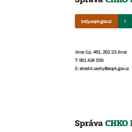
brdy.aopk.gov.cz
Jince č.p. 461, 262 23 Jince
T: 951 424 539
E: stredni.cechy@aopk.gov.cz
Správa
CHKO 