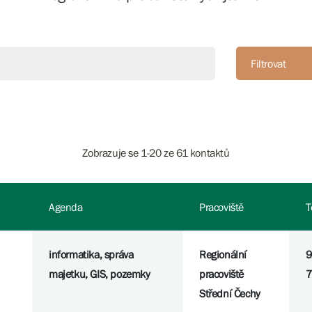
Filtrovat
Zobrazuje se 1-20 ze 61 kontaktů
Agenda
Pracoviště
T
informatika, správa
Regionální
9
majetku, GIS, pozemky
pracoviště
7
Střední Čechy