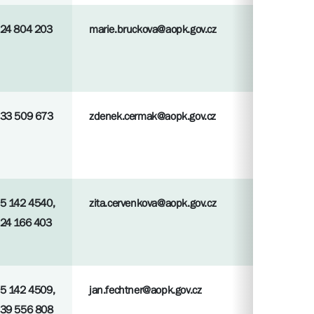
24 804 203
marie.bruckova@aopk.gov.cz
33 509 673
zdenek.cermak@aopk.gov.cz
5 142 4540,
zita.cervenkova@aopk.gov.cz
24 166 403
5 142 4509,
jan.fechtner@aopk.gov.cz
39 556 808