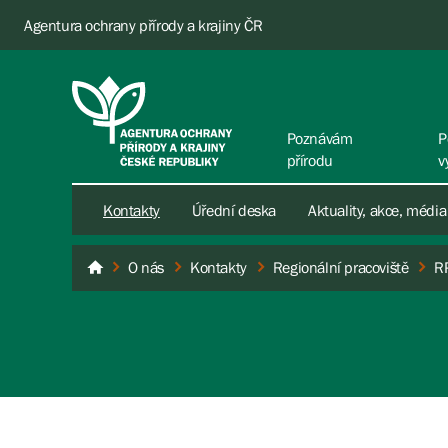
Agentura ochrany přírody a krajiny ČR
Poznávám
P
přírodu
v
Kontakty
Úřední deska
Aktuality, akce, média
O nás
Kontakty
Regionální pracoviště
R
AOPK ČR