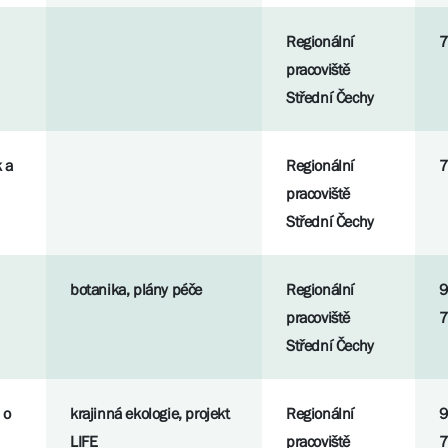
Regionální
7
pracoviště
Střední Čechy
 a
Regionální
7
pracoviště
Střední Čechy
botanika, plány péče
Regionální
9
pracoviště
7
Střední Čechy
 o
krajinná ekologie, projekt
Regionální
9
LIFE
pracoviště
7