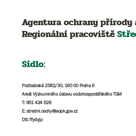
Agentura ochrany přírody 
Regionální pracoviště
Stře
Sídlo:
Podbabská 2582/30, 160 00 Praha 6
Areál Výzkumného ústavu vodohospodářského TGM
T: 951 424 528
E: stredni.cechy@aopk.gov.cz
DS: ffydyjp