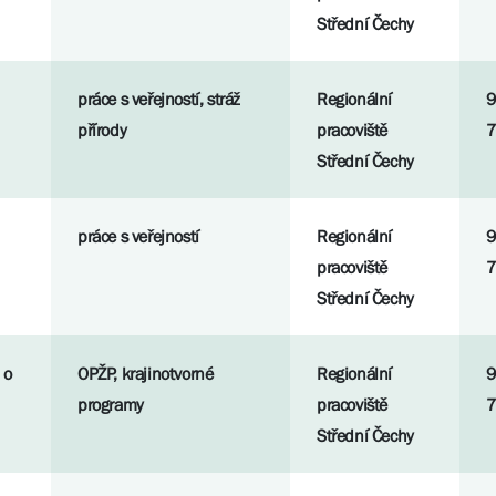
Střední Čechy
práce s veřejností, stráž
Regionální
9
přírody
pracoviště
7
Střední Čechy
práce s veřejností
Regionální
9
pracoviště
7
Střední Čechy
 o
OPŽP, krajinotvorné
Regionální
9
programy
pracoviště
7
Střední Čechy