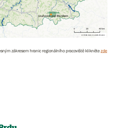
esným zákresem hranic regionálního pracoviště klikněte
zde
Brdy