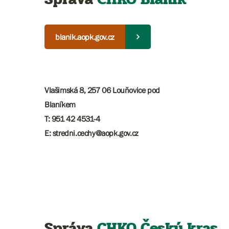
blanik.aopk.gov.cz
Vlašimská 8, 257 06 Louňovice pod
Blaníkem
T: 951 42 4531-4
E: stredni.cechy@aopk.gov.cz
Správa
CHKO Český kras