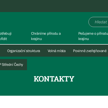
otřebuji
Chráníme přírodu a
Pečujeme o přírodu
yřídit
krajinu
krajinu
Organizační struktura
Volná místa
Povinně zveřejňované
P Střední Čechy
KONTAKTY