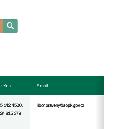
elefon
E-mail
5 142 4520,
libor.braveny@aopk.gov.cz
24 815 379