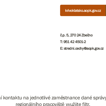
krivoklatsko.aopk.gov.cz
č.p. 5, 270 24 Zbečno
T: 951 42 4501-2
E: stredni.cechy@aopk.gov.cz
ní kontaktu na jednotlivé zaměstnance dané sprá
regionálního pracoviště využijte filtr.