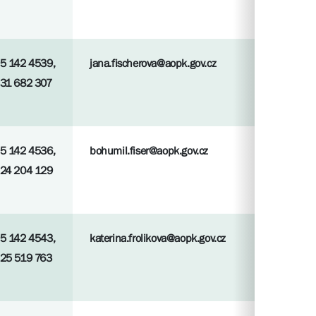
5 142 4539,
jana.fischerova@aopk.gov.cz
31 682 307
5 142 4536,
bohumil.fiser@aopk.gov.cz
24 204 129
5 142 4543,
katerina.frolikova@aopk.gov.cz
25 519 763