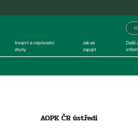
Invazní a nepůvodní
Jak se
Další 
druhy
zapojit
infor
AOPK ČR ústředí