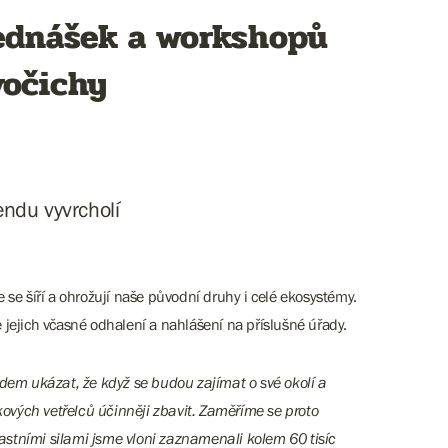
řednášek a workshopů
vočichy
endu vyvrcholí
 se šíří a ohrožují naše původní druhy i celé ekosystémy.
 jejich včasné odhalení a nahlášení na příslušné úřady.
idem ukázat, že když se budou zajímat o své okolí a
ových vetřelců účinněji zbavit. Zaměříme se proto
astními silami jsme vloni zaznamenali kolem 60 tisíc