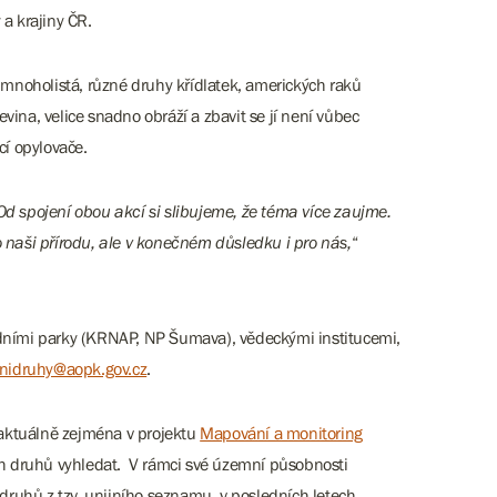
 a krajiny ČR.
a mnoholistá, různé druhy křídlatek, amerických raků
evina, velice snadno obráží a zbavit se jí není vůbec
ící opylovače.
 spojení obou akcí si slibujeme, že téma více zaujme.
naši přírodu, ale v konečném důsledku i pro nás,
“
rodními parky (KRNAP, NP Šumava), vědeckými institucemi,
znidruhy@aopk.gov.cz
.
 aktuálně zejména v projektu
Mapování a monitoring
ších druhů vyhledat. V rámci své územní působnosti
druhů z tzv. unijního seznamu, v posledních letech