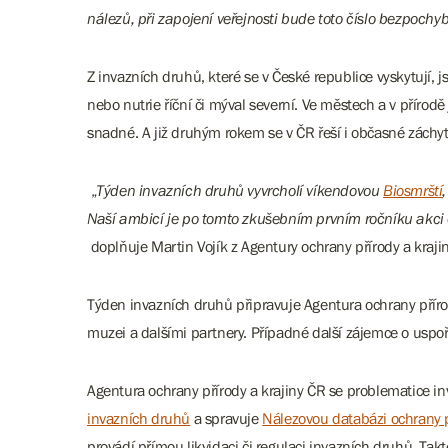
nálezů, při zapojení veřejnosti bude toto číslo bezpochy
Z invazních druhů, které se v České republice vyskytují,
nebo nutrie říční či mýval severní. Ve městech a v přírodě
snadné. A již druhým rokem se v ČR řeší i občasné záchyty
„
Týden invazních druhů vyvrcholí víkendovou
Biosmrští
Naší ambicí je po tomto zkušebním prvním ročníku akci 
doplňuje Martin Vojík z Agentury ochrany přírody a kraji
Týden invazních druhů připravuje Agentura ochrany příro
muzei a dalšími partnery. Případné další zájemce o uspoř
Agentura ochrany přírody a krajiny ČR se problematice i
invazních druhů
a spravuje
Nálezovou databázi ochrany p
provádí přímou likvidaci či regulaci invazních druhů. T