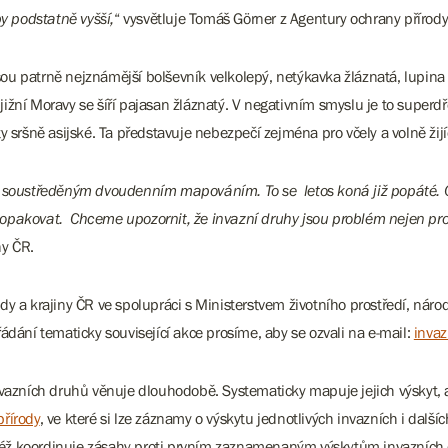
by podstatně vyšší,
“ vysvětluje Tomáš Görner z Agentury ochrany přírody
 jsou patrně nejznámější bolševník velkolepý, netýkavka žláznatá, lupin
 jižní Moravy se šíří pajasan žláznatý. V negativním smyslu je to superdř
 sršně asijské. Ta představuje nebezpečí zejména pro včely a volně žij
, soustředěným dvoudenním mapováním. To se letos koná již popáté. Od
opakovat. Chceme upozornit, že invazní druhy jsou problém nejen pro 
ny ČR.
dy a krajiny ČR ve spolupráci s Ministerstvem životního prostředí, ná
ádání tematicky související akce prosíme, aby se ozvali na e-mail:
inva
nvazních druhů věnuje dlouhodobě. Systematicky mapuje jejich výskyt,
řírody
, ve které si lze záznamy o výskytu jednotlivých invazních i dal
aktéž koordinuje zásahy proti prvním zaznamenaným výskytům invazních 