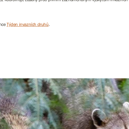
ánce
Týden invazních druhů
.