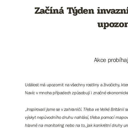
Začíná Týden invazn
upozor
Akce probíhaj
Událost má upozornit na všechny rostliny a živočichy, kt
Navíc v mnoha případech způsobují i značné ekonomické šk
„
Inspirovali jsme se v zahraničí. Třeba ve Velké Británi
výskyt nepůvodního druhu nahlásí, třeba pomocí mapovací
hlavně na monitoring nebo na to, jak konkrétní druhy ur