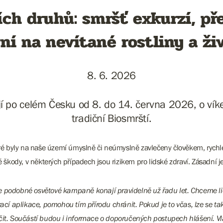
ích druhů: smršť exkurzí, p
ní na nevítané rostliny a ži
8. 6. 2026
í po celém Česku od 8. do 14. června 2026, o vík
tradiční Biosmrští.
eré byly na naše území úmyslně či neúmyslně zavlečeny člověkem, rychle
ody, v některých případech jsou rizikem pro lidské zdraví. Zásadní je
i se podobné osvětové kampaně konají pravidelně už řadu let. Chceme l
 aplikace, pomohou tím přírodu chránit. Pokud je to včas, lze se tak
čit. Součástí budou i informace o doporučených postupech hlášení. Vl