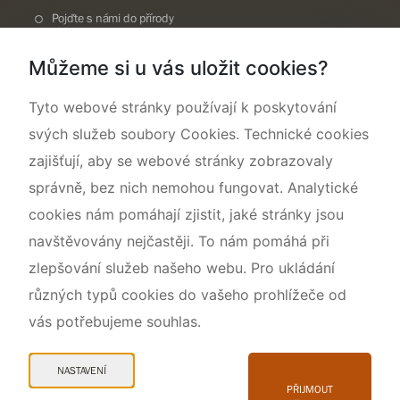
Pojďte s námi do přírody
Národní přírodní památka Lom ČSA
Můžeme si u vás uložit cookies?
Rok CHKO pod záštitou České komise pro UNESCO
Tyto webové stránky používají k poskytování
svých služeb soubory Cookies. Technické cookies
zajišťují, aby se webové stránky zobrazovaly
správně, bez nich nemohou fungovat. Analytické
cookies nám pomáhají zjistit, jaké stránky jsou
navštěvovány nejčastěji. To nám pomáhá při
zlepšování služeb našeho webu. Pro ukládání
různých typů cookies do vašeho prohlížeče od
vás potřebujeme souhlas.
Mapa webu
Prohlášení o přístupnosti
NASTAVENÍ
Cookies
PŘIJMOUT