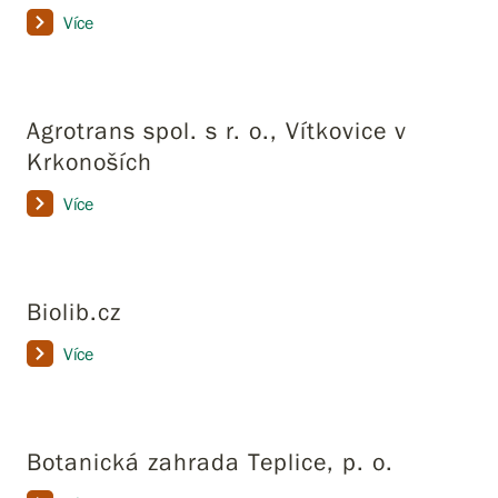
Více
Agrotrans spol. s r. o., Vítkovice v
Krkonoších
Více
Biolib.cz
Více
Botanická zahrada Teplice, p. o.