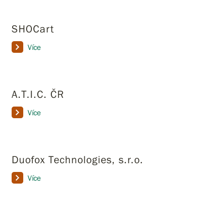
SHOCart
Více
A.T.I.C. ČR
Více
Duofox Technologies, s.r.o.
Více