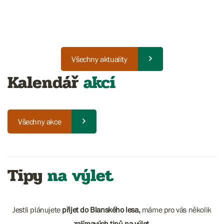
Všechny aktuality
Kalendář
akcí
Všechny akce
Tipy
na výlet
Jestli plánujete
přijet do Blanského lesa,
máme pro vás několik
zajímavých tipů na výlet.