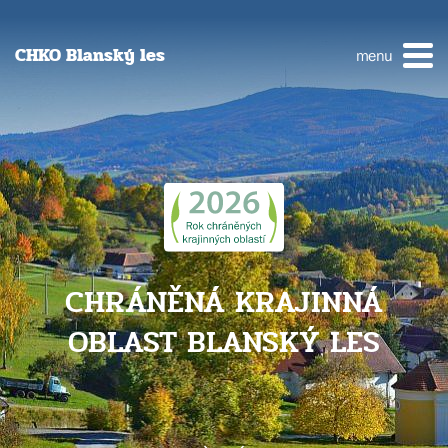
CHKO Blanský les
menu
CHRÁNĚNÁ KRAJINNÁ
OBLAST BLANSKÝ LES