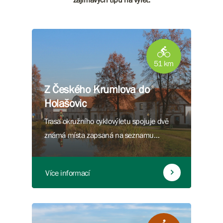
51 km
Z Českého Krumlova do
Holašovic
Trasa okružního cyklovýletu spojuje dvě
známá místa zapsaná na seznamu
UNESCO.
Více informací