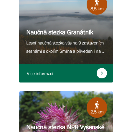
8,5 km
Naučná stezka Granátník
Lesní naučná stezka vás na 9 zastaveních
seznámí s okolím Srnína a přiveden i na
rozhlednu na Granátníku.
Více informací
2,5 km
Naučná stezka NPR Vyšenské