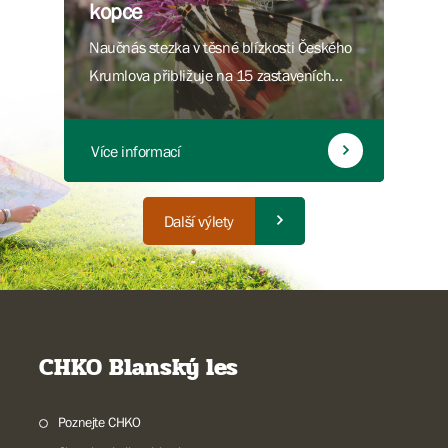
kopce
Naučnás stezka v těsné blízkosti Českého
Krumlova přibližuje na 15 zastaveních
výjimečné přírodní bohatství národní
přírodní rezervace Vyšenské kopce.
Více informací
Další výlety
CHKO Blanský les
Poznejte CHKO