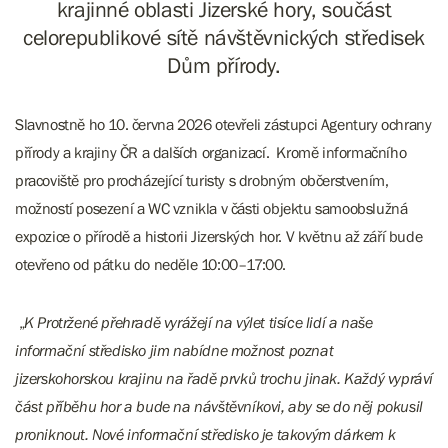
krajinné oblasti Jizerské hory, součást
celorepublikové sítě návštěvnických středisek
Dům přírody.
Slavnostně ho 10. června 2026 otevřeli zástupci Agentury ochrany
přírody a krajiny ČR a dalších organizací. Kromě informačního
pracoviště pro procházející turisty s drobným občerstvením,
možností posezení a WC vznikla v části objektu samoobslužná
expozice o přírodě a historii Jizerských hor. V květnu až září bude
otevřeno od pátku do neděle 10:00–17:00.
„
K Protržené přehradě vyrážejí na výlet tisíce lidí a naše
informační středisko jim nabídne možnost poznat
jizerskohorskou krajinu na řadě prvků trochu jinak. Každý vypráví
část příběhu hor a bude na návštěvníkovi, aby se do něj pokusil
proniknout. Nové informační středisko je takovým dárkem k