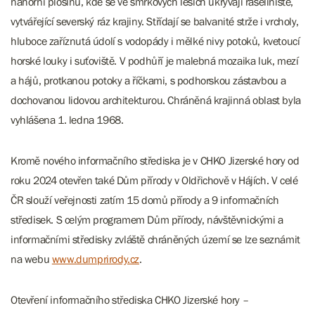
náhorní plošinu, kde se ve smrkových lesích ukrývají rašeliniště,
vytvářející severský ráz krajiny. Střídají se balvanité strže i vrcholy,
hluboce zaříznutá údolí s vodopády i mělké nivy potoků, kvetoucí
horské louky i suťoviště. V podhůří je malebná mozaika luk, mezí
a hájů, protkanou potoky a říčkami, s podhorskou zástavbou a
dochovanou lidovou architekturou. Chráněná krajinná oblast byla
vyhlášena 1. ledna 1968.
Kromě nového informačního střediska je v CHKO Jizerské hory od
roku 2024 otevřen také Dům přírody v Oldřichově v Hájích. V celé
ČR slouží veřejnosti zatím 15 domů přírody a 9 informačních
středisek. S celým programem Dům přírody, návštěvnickými a
informačními středisky zvláště chráněných území se lze seznámit
na webu
www.dumprirody.cz
.
Otevření informačního střediska CHKO Jizerské hory –