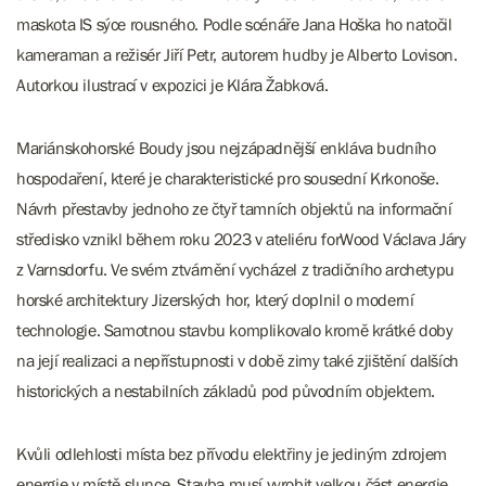
maskota IS sýce rousného. Podle scénáře Jana Hoška ho natočil
kameraman a režisér Jiří Petr, autorem hudby je Alberto Lovison.
Autorkou ilustrací v expozici je Klára Žabková.
Mariánskohorské Boudy jsou nejzápadnější enkláva budního
hospodaření, které je charakteristické pro sousední Krkonoše.
Návrh přestavby jednoho ze čtyř tamních objektů na informační
středisko vznikl během roku 2023 v ateliéru forWood Václava Járy
z Varnsdorfu. Ve svém ztvárnění vycházel z tradičního archetypu
horské architektury Jizerských hor, který doplnil o moderní
technologie. Samotnou stavbu komplikovalo kromě krátké doby
na její realizaci a nepřístupnosti v době zimy také zjištění dalších
historických a nestabilních základů pod původním objektem.
Kvůli odlehlosti místa bez přívodu elektřiny je jediným zdrojem
energie v místě slunce. Stavba musí vyrobit velkou část energie