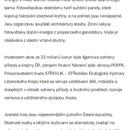
sama. Fotovoltaickou elektrárnu tvoří subtilní panely, které
kopírují falcování plechové krytiny, a na pohled jsou nenápadné.
Jsou organickou součástí architektury stavby. Zimní výkyvy
fotovoltaiky doplní energie z propanového generátoru. Voda je
získávána z vlastní vrtané studny.
Investorem akce za 33 milionů korun byla Agentura ochrany
přírody a krajiny ČR, zdrojem financí Národní plán obnovy-POPFK.
Provozovatelem bude STŘEVLIK – STŘedisko Ekologické Výchovy
Libereckého Kraje, které se věnuje vzdělávání dětí, mládeže a
dospělých v oblasti ochrany přírody a životního prostředí, rozvoje
venkova a udržitelného způsobu života.
Jizerské hory jsou nejsevernějším pohořím České republiky.
Skalnaté svahy s letitými bučinami se dramaticky zvedají na