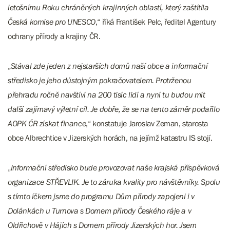
letošnímu Roku chráněných krajinných oblastí, který zaštítila
Česká komise pro UNESCO
,“ říká František Pelc, ředitel Agentury
ochrany přírody a krajiny ČR.
„
Stával zde jeden z nejstarších domů naší obce a informační
středisko je jeho důstojným pokračovatelem. Protrženou
přehradu ročně navštíví na 200 tisíc lidí a nyní tu budou mít
další zajímavý výletní cíl. Je dobře, že se na tento záměr podařilo
AOPK ĆR získat finance
,“ konstatuje Jaroslav Zeman, starosta
obce Albrechtice v Jizerských horách, na jejímž katastru IS stojí.
„
Informační středisko bude provozovat naše krajská příspěvková
organizace STŘEVLIK. Je to záruka kvality pro návštěvníky. Spolu
s tímto íčkem jsme do programu Dům přírody zapojeni i v
Dolánkách u Turnova s Domem přírody Českého ráje a v
Oldřichově v Hájích s Domem přírody Jizerských hor. Jsem