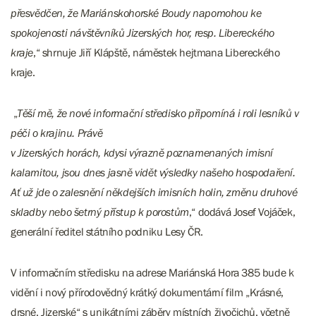
přesvědčen, že Mariánskohorské Boudy napomohou ke
spokojenosti návštěvníků Jizerských hor, resp. Libereckého
kraje
,“ shrnuje Jiří Klápště, náměstek hejtmana Libereckého
kraje.
„
Těší mě, že nové informační středisko připomíná i roli lesníků v
péči o krajinu. Právě
v Jizerských horách, kdysi výrazně poznamenaných imisní
kalamitou, jsou dnes jasně vidět výsledky našeho hospodaření.
Ať už jde o zalesnění někdejších imisních holin, změnu druhové
skladby nebo šetrný přístup k porostům
,“ dodává Josef Vojáček,
generální ředitel státního podniku Lesy ČR.
V informačním středisku na adrese Mariánská Hora 385 bude k
vidění i nový přírodovědný krátký dokumentární film „Krásné,
drsné, Jizerské“ s unikátními záběry místních živočichů, včetně