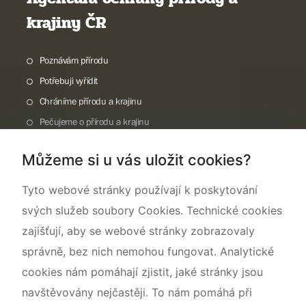
krajiny ČR
Poznávám přírodu
Potřebuji vyřídit
Chráníme přírodu a krajinu
Pečujeme o přírodu a krajinu
Dokumentujeme přírodu
Můžeme si u vás uložit cookies?
O nás
Tyto webové stránky používají k poskytování
svých služeb soubory Cookies. Technické cookies
zajišťují, aby se webové stránky zobrazovaly
správně, bez nich nemohou fungovat. Analytické
cookies nám pomáhají zjistit, jaké stránky jsou
navštěvovány nejčastěji. To nám pomáhá při