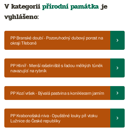
V kategorii
přírodní památka
je
vyhlášeno:
PP Branské doubí - Pozoruhodný dubový porost na
okraji Třeboně
PP Hliníř - Menší rašeliniště s řadou mělkých tůněk
navazující na rybník
PP Kozí vršek - Bývalá pastvina s koniklecem jarním
PP Krabonošská niva - Opuštěné louky při vtoku
Lužnice do České republiky