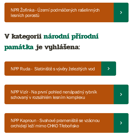
NPR Žofinka - Území podmáčených rašelinných
lesních porostů
V kategorii
národní přírodní
památka
je vyhlášena:
NPP Ruda - Slatiniště s vývěry železitých vod
NPP Vizír - Na první pohled nenápadný rybník
schovaný v rozsáhlém lesním komplexu
NPP Kaproun - Svahové prameniště se vzácnou
orchidejí leží mimo CHKO Třeboňsko