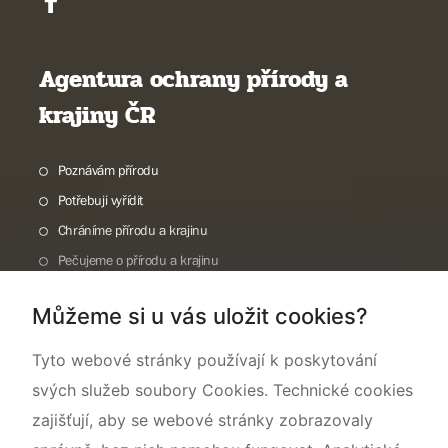
Agentura ochrany přírody a
krajiny ČR
Poznávám přírodu
Potřebuji vyřídit
Chráníme přírodu a krajinu
Pečujeme o přírodu a krajinu
Dokumentujeme přírodu
Můžeme si u vás uložit cookies?
O nás
Tyto webové stránky používají k poskytování
svých služeb soubory Cookies. Technické cookies
zajišťují, aby se webové stránky zobrazovaly