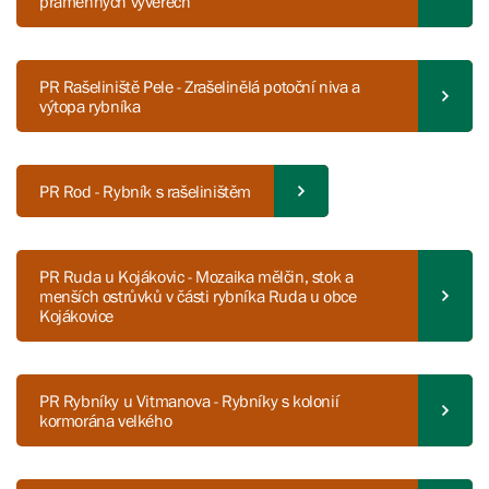
pramenných vývěrech
PR Rašeliniště Pele - Zrašelinělá potoční niva a
výtopa rybníka
PR Rod - Rybník s rašeliništěm
PR Ruda u Kojákovic - Mozaika mělčin, stok a
menších ostrůvků v části rybníka Ruda u obce
Kojákovice
PR Rybníky u Vitmanova - Rybníky s kolonií
kormorána velkého