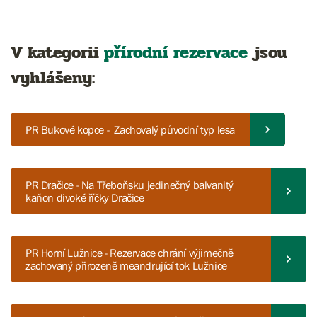
V kategorii
přírodní rezervace
jsou
vyhlášeny:
PR Bukové kopce - Zachovalý původní typ lesa
PR Dračice - Na Třeboňsku jedinečný balvanitý
kaňon divoké říčky Dračice
PR Horní Lužnice - Rezervace chrání výjimečně
zachovaný přirozeně meandrující tok Lužnice