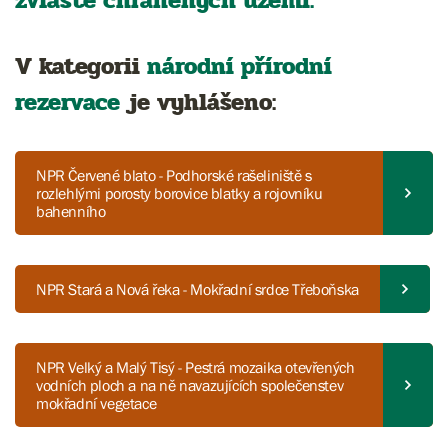
zvláště chráněných území.
V kategorii
národní přírodní
rezervace
je vyhlášeno:
NPR Červené blato - Podhorské rašeliniště s
rozlehlými porosty borovice blatky a rojovníku
bahenního
NPR Stará a Nová řeka - Mokřadní srdce Třeboňska
NPR Velký a Malý Tisý - Pestrá mozaika otevřených
vodních ploch a na ně navazujících společenstev
mokřadní vegetace