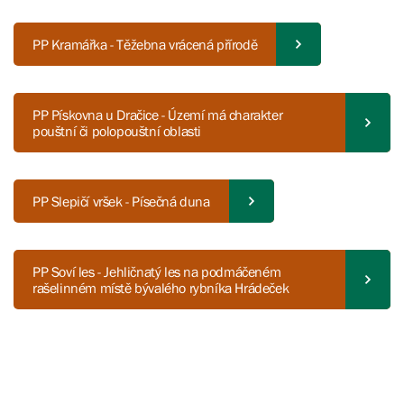
PP Kramářka - Těžebna vrácená přírodě
PP Pískovna u Dračice - Území má charakter
pouštní či polopouštní oblasti
PP Slepičí vršek - Písečná duna
PP Soví les - Jehličnatý les na podmáčeném
rašelinném místě bývalého rybníka Hrádeček