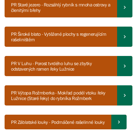
PR Staré jezero - Rozsáhlý rybník s mnoha ostrovy a
členitými břehy
PR Široké blato - Vytěžené plochy s regenerujícím
rašeliništěm
PR V Luhu - Porost tvrdého luhu se zbytky
odstavených ramen řeky Lužnice
PR Výtopa Rožmberka - Mokřad podél vtoku řeky
Lužnice (Staré řeky) do rybníka Rožmberk
PR Záblatské louky - Podmáčené rašelinné louky