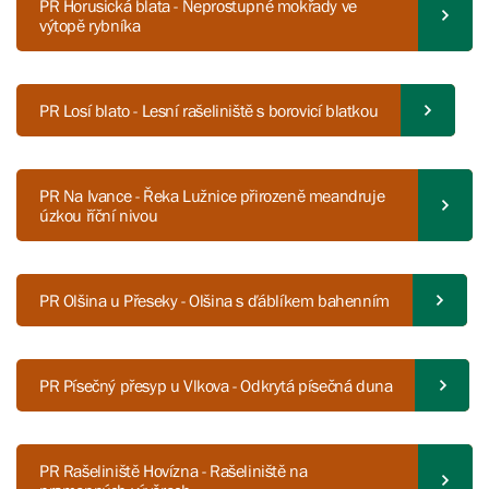
PR Horusická blata - Neprostupné mokřady ve
výtopě rybníka
PR Losí blato - Lesní rašeliniště s borovicí blatkou
PR Na Ivance - Řeka Lužnice přirozeně meandruje
úzkou říční nivou
PR Olšina u Přeseky - Olšina s ďáblíkem bahenním
PR Písečný přesyp u Vlkova - Odkrytá písečná duna
PR Rašeliniště Hovízna - Rašeliniště na