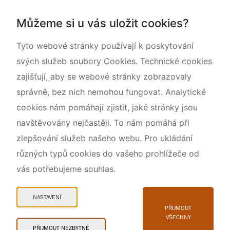
Dokumentujeme přírodu
Můžeme si u vás uložit cookies?
O nás
Tyto webové stránky používají k poskytování
svých služeb soubory Cookies. Technické cookies
zajišťují, aby se webové stránky zobrazovaly
správně, bez nich nemohou fungovat. Analytické
cookies nám pomáhají zjistit, jaké stránky jsou
navštěvovány nejčastěji. To nám pomáhá při
zlepšování služeb našeho webu. Pro ukládání
různých typů cookies do vašeho prohlížeče od
vás potřebujeme souhlas.
Mapa webu
Prohlášení o přístupnosti
NASTAVENÍ
Cookies
PŘIJMOUT
VŠECHNY
Snadné čtení
PŘIJMOUT NEZBYTNÉ