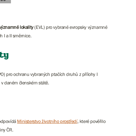
významné lokality
(EVL) pro vybrané evropsky významné
h I a II směrnice.
ty
PO) pro ochranu vybraných ptačích druhů z přílohy I
ů v daném členském státě.
 odpovídá
Ministerstvo životního prostředí
, které pověřilo
iny ČR.