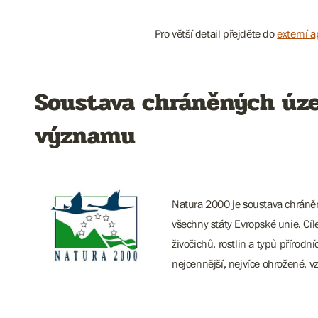
Pro větší detail přejděte do
externí a
Soustava chráněných úz
významu
Natura 2000 je soustava chráněn
všechny státy Evropské unie. Cí
živočichů, rostlin a typů přírodn
nejcennější, nejvíce ohrožené, 