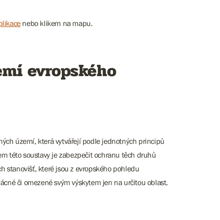
plikace
nebo klikem na mapu.
emí evropského
ých území, která vytvářejí podle jednotných principů
lem této soustavy je zabezpečit ochranu těch druhů
ích stanovišť, které jsou z evropského pohledu
vzácné či omezené svým výskytem jen na určitou oblast.