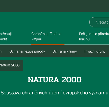
otřebuji
Chráníme přírodu a
Pečujeme o přírodu
yřídit
krajinu
krajinu
in
Ochrana neživé přírody
Ochrana krajiny
Invazní druhy
Natura 2000
NATURA 2000
Soustava chráněných území evropského významu