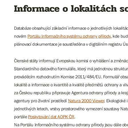
Informace o lokalitách 
Databáze obsahující základní informace o jednotlivých lokalit
novém
Portálu Informačního systému ochrany přírody
, kde bud
plánovací dokumentace je soustředěna v digitálním registru Ú
Členské státy informují Evropskou komisi o vyhlášení a změnách
Standardního datového formuláře, který má jednotnou struktu
prováděcím rozhodnutím Komise 2011/484/EU. Formulář obsahu
lokalitě a informace o kvantitě a kvalitě předmětů ochrany a vl
za Českou republiku připravuje Agentura ochrany přírody a kr
agentury pro životní prostředí
Natura 2000 Viewer
. Ekologické
jednotlivých letech, vrstvy prostorového vymezení soustavy Nat
portále
Poskytování dat AOPK ČR
.
Na Portálu Informačního systému ochrany přírody jsou dále o