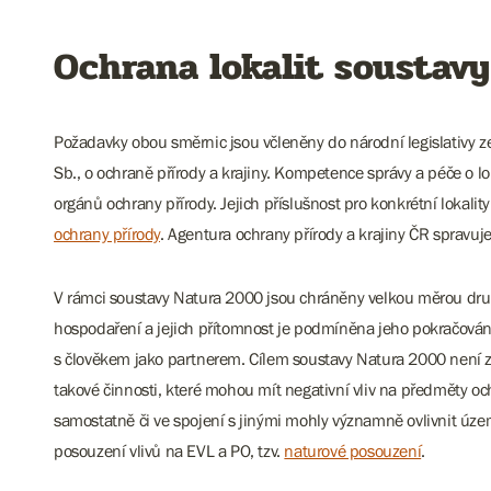
Ochrana lokalit soustav
Požadavky obou směrnic jsou včleněny do národní legislativy z
Sb., o ochraně přírody a krajiny. Kompetence správy a péče o l
orgánů ochrany přírody. Jejich příslušnost pro konkrétní lokalit
ochrany přírody
. Agentura ochrany přírody a krajiny ČR spravuj
V rámci soustavy Natura 2000 jsou chráněny velkou měrou druhy
hospodaření a jejich přítomnost je podmíněna jeho pokračován
s člověkem jako partnerem. Cílem soustavy Natura 2000 není zcel
takové činnosti, které mohou mít negativní vliv na předměty o
samostatně či ve spojení s jinými mohly významně ovlivnit úze
posouzení vlivů na EVL a PO, tzv.
naturové posouzení
.