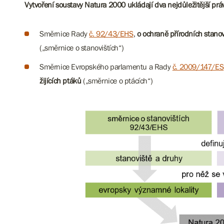
Vytvoření soustavy Natura 2000 ukládají dva nejdůležitější prá
Směrnice Rady
č. 92/43/EHS
,
o ochraně přírodních stanov
(„směrnice o stanovištích“)
Směrnice Evropského parlamentu a Rady
č. 2009/147/ES
žijících ptáků
(„směrnice o ptácích“)