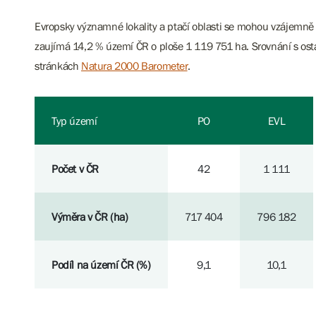
Evropsky významné lokality a ptačí oblasti se mohou vzájemně
zaujímá 14,2 % území ČR o ploše 1 119 751 ha. Srovnání s ost
stránkách
Natura 2000 Barometer
.
Typ území
PO
EVL
Počet v ČR
42
1 111
Výměra v ČR (ha)
717 404
796 182
Podíl na území ČR (%)
9,1
10,1