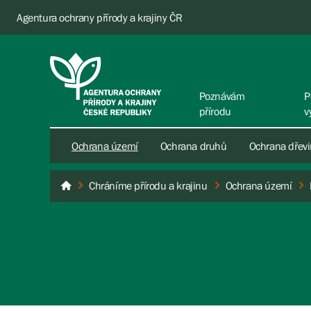
Agentura ochrany přírody a krajiny ČR
Poznávám
P
přírodu
v
Ochrana území
Ochrana druhů
Ochrana dřev
Chráníme přírodu a krajinu
Ochrana území
AOPK ČR