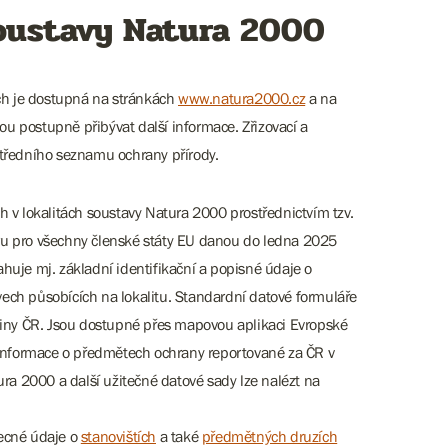
soustavy Natura 2000
ách je dostupná na stránkách
www.natura2000.cz
a na
ou postupně přibývat další informace. Zřizovací a
středního seznamu ochrany přírody.
 v lokalitách soustavy Natura 2000 prostřednictvím tzv.
ru pro všechny členské státy EU danou do ledna 2025
je mj. základní identifikační a popisné údaje o
ivech působících na lokalitu. Standardní datové formuláře
ajiny ČR. Jsou dostupné přes mapovou aplikaci Evropské
 informace o předmětech ochrany reportované za ČR v
ura 2000 a další užitečné datové sady lze nalézt na
becné údaje o
stanovištích
a také
předmětných druzích