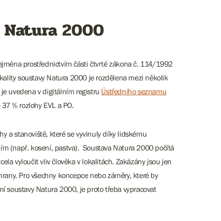
y Natura 2000
ejména prostřednictvím části čtvrté zákona č. 114/1992
okality soustavy Natura 2000 je rozdělena mezi několik
y je uvedena v digitálním registru
Ústředního seznamu
e 37 % rozlohy EVL a PO.
 a stanoviště, které se vyvinuly díky lidskému
ím (např. kosení, pastva). Soustava Natura 2000 počítá
a vyloučit vliv člověka v lokalitách. Zakázány jsou jen
chrany. Pro všechny koncepce nebo záměry, které by
mí soustavy Natura 2000, je proto třeba vypracovat