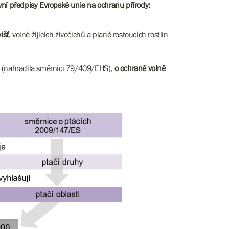
vní předpisy Evropské unie na ochranu přírody:
išť
, volně žijících živočichů a planě rostoucích rostlin
(nahradila směrnici 79/409/EHS),
o ochraně volně