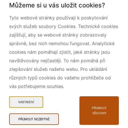
Můžeme si u vás uložit cookies?
Rok CHKO pod záštitou České komise pro UNESCO
Tyto webové stránky používají k poskytování
svých služeb soubory Cookies. Technické cookies
zajišťují, aby se webové stránky zobrazovaly
správně, bez nich nemohou fungovat. Analytické
cookies nám pomáhají zjistit, jaké stránky jsou
navštěvovány nejčastěji. To nám pomáhá při
zlepšování služeb našeho webu. Pro ukládání
různých typů cookies do vašeho prohlížeče od
vás potřebujeme souhlas.
Mapa webu
Prohlášení o přístupnosti
NASTAVENÍ
Cookies
PŘIJMOUT
VŠECHNY
Snadné čtení
PŘIJMOUT NEZBYTNÉ
© 2026 AOPK ČR